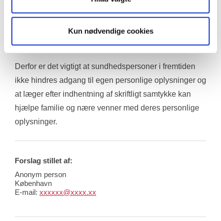
hjælpe og støtte sin familie inden for det område man 
nu er specialist indenfor? Det uanset om man er 
Kun nødvendige cookies
mekaniker, revisor eller sundhedsperson. 
Derfor er det vigtigt at sundhedspersoner i fremtiden 
ikke hindres adgang til egen personlige oplysninger og 
at læger efter indhentning af skriftligt samtykke kan 
hjælpe familie og nære venner med deres personlige 
oplysninger.
Forslag stillet af:
Anonym person
København
E-mail:
xxxxxx@xxxx.xx