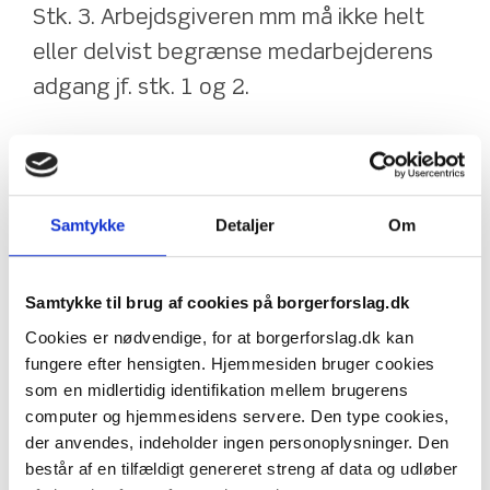
Stk. 3. Arbejdsgiveren mm må ikke helt 
eller delvist begrænse medarbejderens 
adgang jf. stk. 1 og 2.
§ 42 g. Samtykke efter § 42 f, stk. 2, skal 
være skriftligt og skal meddeles den 
Samtykke
Detaljer
Om
autoriserede sundhedsperson, som 
indhenter oplysningerne. Samtykket skal 
indføres i patientjournalen.
Samtykke til brug af cookies på borgerforslag.dk
Stk. 2. Arbejdsgiver skal gøre en 
Cookies er nødvendige, for at borgerforslag.dk kan
fungere efter hensigten. Hjemmesiden bruger cookies
elektronisk samtykkeerklæring 
som en midlertidig identifikation mellem brugerens
tilgængelig, der kan anvendes til 
computer og hjemmesidens servere. Den type cookies,
indhentelse af samtykke efter § 42 f, stk. 
der anvendes, indeholder ingen personoplysninger. Den
består af en tilfældigt genereret streng af data og udløber
2