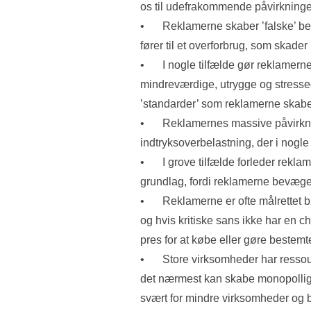
os til udefrakommende påvirkninger
•	Reklamerne skaber ’falske’ behov hos rigtig mange af os. Behov der 
fører til et overforbrug, som skade
•	I nogle tilfælde gør reklamerne os syge, fordi vi føler os utilstrækkelige, 
mindreværdige, utrygge og stressede,
’standarder’ som reklamerne skabe
•	Reklamernes massive påvirkning af hjernen medfører 
indtryksoverbelastning, der i nogle 
•	I grove tilfælde forleder reklamerne os til at træffe valg på forkert 
grundlag, fordi reklamerne bevæger
•	Reklamerne er ofte målrettet børn, hvis hjerner ikke er færdigudviklede 
og hvis kritiske sans ikke har en c
pres for at købe eller gøre bestemte
•	Store virksomheder har ressourcerne til at markedsføre sig så kraftigt, at 
det nærmest kan skabe monopolligne
svært for mindre virksomheder og b