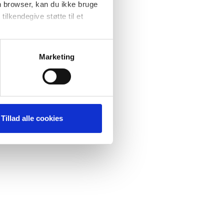
n browser, kan du ikke bruge
tilkendegive støtte til et
at forbedre
ere
Marketing
Tillad alle cookies