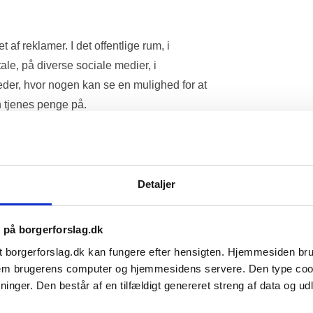
f reklamer. I det offentlige rum, i 
ale, på diverse sociale medier, i 
teder, hvor nogen kan se en mulighed for at 
an tjenes penge på. 
e reklamer med til at forsyne os med 
imellem, hvis vi er på jagt efter et 
tion. 
Detaljer
 et helt unødvendigt overforbrug, som ikke 
s på borgerforslag.dk
 vi påvirkes til at forbruge langt mere, 
t borgerforslag.dk kan fungere efter hensigten. Hjemmesiden b
lede ud fra reelle behov, som vi selv fik lov 
ellem brugerens computer og hjemmesidens servere. Den type co
nger. Den består af en tilfældigt genereret streng af data og udlø