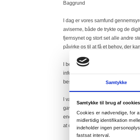
Baggrund 
I dag er vores samfund gennemsyret a
aviserne, både de trykte og de digit
fjernsynet og stort set alle andre s
påvirke os til at få et behov, der k
I bedste fald er de mange målretted
information om, hvad vi har at vælge 
bestemt produkt og mangler inspira
Samtykke
I værste fald forårsager reklamerne
Samtykke til brug af cookie
gavner hverken kloden eller os, fordi
Cookies er nødvendige, for a
end vi ville have gjort, hvis vi hand
midlertidig identifikation m
at opleve, og herefter opfylde. 
indeholder ingen personoplysni
fastsat interval.