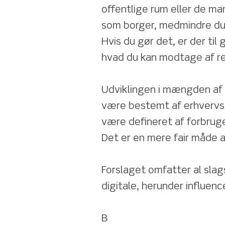
offentlige rum eller de man
som borger, medmindre du 
Hvis du gør det, er der til
hvad du kan modtage af re
Udviklingen i mængden af r
være bestemt af erhvervsl
være defineret af forbrug
Det er en mere fair måde at
Forslaget omfatter al slag
digitale, herunder influen
B 