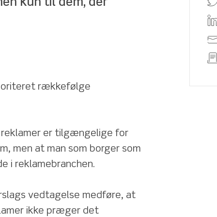
en kun til dem, der 
rioriteret rækkefølge 
reklamer er tilgængelige for 
dem, men at man som borger som 
e i reklamebranchen. 
rslags vedtagelse medføre, at 
klamer ikke præger det 