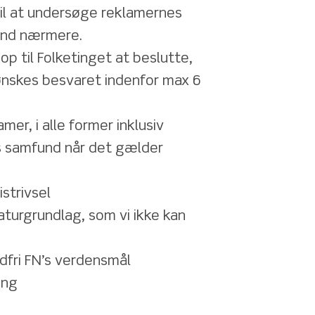
til at undersøge reklamernes 
und nærmere. 
p til Folketinget at beslutte, 
nskes besvaret indenfor max 6 
er, i alle former inklusiv 
es samfund når det gælder 
strivsel 
indfri FN’s verdensmål 
ing