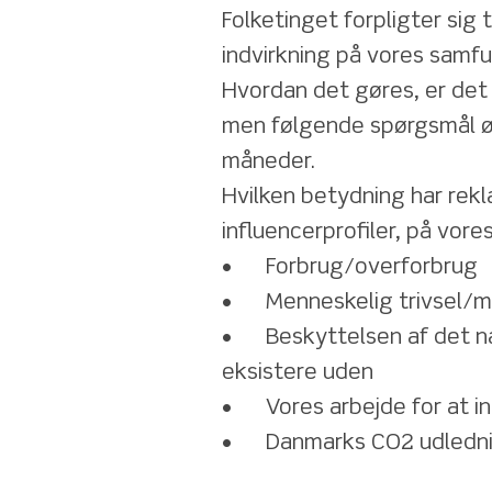
Folketinget forpligter sig 
indvirkning på vores samf
Hvordan det gøres, er det o
men følgende spørgsmål ø
måneder. 
Hvilken betydning har reklam
influencerprofiler, på vor
•	Forbrug/overforbrug 
•	Menneskelig trivsel/mi
•	Beskyttelsen af det naturgrundlag, som vi ikke kan 
eksistere uden 
•	Vores arbejde for at 
•	Danmarks CO2 udledn