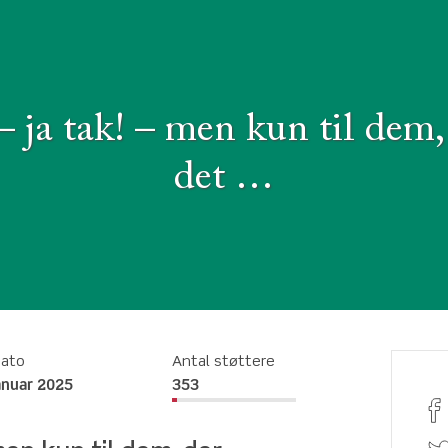
 ja tak! – men kun til dem,
det …
dato
Antal støttere
anuar 2025
353