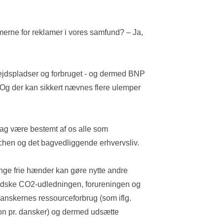
erne for reklamer i vores samfund? – Ja, 
ejdspladser og forbruget - og dermed BNP 
 Og der kan sikkert nævnes flere ulemper 
lag være bestemt af os alle som 
chen og det bagvedliggende erhvervsliv. 
nge frie hænder kan gøre nytte andre 
indske CO2-udledningen, forureningen og 
nskernes ressourceforbrug (som iflg. 
ton pr. dansker) og dermed udsætte 