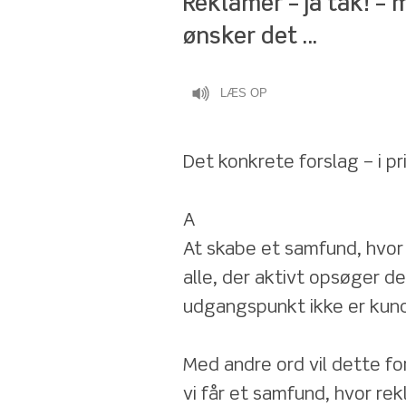
Reklamer – ja tak! – m
ønsker det …
LÆS OP
Det konkrete forslag – i p
A 
At skabe et samfund, hvor 
alle, der aktivt opsøger 
udgangspunkt ikke er kund
Med andre ord vil dette fo
vi får et samfund, hvor re