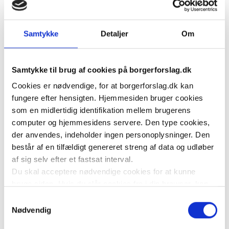
En højere spærregrænse kan samtidig:
* Øge politisk stabilitet og regeringsduelighed
* Mindske politisk fragmentering
Samtykke
Detaljer
Om
* Fremme klarere politiske alternativer for 
 vælgerne
Samtykke til brug af cookies på borgerforslag.dk
* Reducer indflydelsen fra meget små partier 
Cookies er nødvendige, for at borgerforslag.dk kan
 med snævre dagsordener 
fungere efter hensigten. Hjemmesiden bruger cookies
Det er vigtigt at understrege, at demokratiske hensyn 
som en midlertidig identifikation mellem brugerens
fortsat tilgodeses, da vælgerne stadig har mulighed for 
computer og hjemmesidens servere. Den type cookies,
at støtte de partier, der opnår bred nok opbakning til at 
der anvendes, indeholder ingen personoplysninger. Den
passerer spærregrænse.
består af en tilfældigt genereret streng af data og udløber
af sig selv efter et fastsat interval.
Flere europæiske lande, herunder Tyskland, anvender 
Du skal acceptere nødvendige cookies for at kunne
allerede en spærregrænse på 5%, netop med henblik 
bruge siden. Hvis du slår cookies fra i din browser, kan
på at sikre stabile politiske systemer.
du ikke bruge siden til at oprette borgerforslag som
Samtykkevalg
hovedstiller, acceptere at være medstiller af forslag eller
Nødvendig
På den baggrund vurderes det, at en hævelse af 
tilkendegive støtte til et forslag.