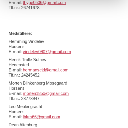
E-mail:
thyge0506@gmail.com
Tlf.nr.:
26741678
Medstillere:
Flemming Vindelev
Horsens
E-mail:
vindelev0907@gmail.com
Henrik Trolle Sutrow
Hedensted
E-mail:
hermansejd@gmail.com
Tlf.nr.: 24245452
Morten Blinkenberg Mosegaard
Horsens
E-mail:
morten1859@gmail.com
Tlf.nr.: 28778947
Leo Meulengracht
Horsens
E-mail:
lbkm66@gmail.com
Dean Altenburg