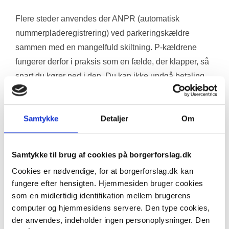
Flere steder anvendes der ANPR (automatisk 
nummerpladeregistrering) ved parkeringskældre 
sammen med en mangelfuld skiltning. P-kældrene 
fungerer derfor i praksis som en fælde, der klapper, så 
snart du kører ned i den. Du kan ikke undgå betaling, 
selvom du kører op igen med det samme og uden at 
parkere. 
Samtykke
Detaljer
Om
Hvis man blot kører ned og op igen pålægges bilisten 
at betale for en minimumstid (f.eks. 15 minutter), 
Samtykke til brug af cookies på borgerforslag.dk
uanset at opholdet har været kortere. Tilmed pålægger 
Cookies er nødvendige, for at borgerforslag.dk kan
parkeringsselskaberne yderligere et gebyr på typisk 
fungere efter hensigten. Hjemmesiden bruger cookies
100 kr, hvis der ikke betales med det samme eller 
som en midlertidig identifikation mellem brugerens
inden for en kort tidsfrist.
computer og hjemmesidens servere. Den type cookies,
der anvendes, indeholder ingen personoplysninger. Den