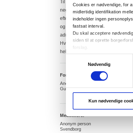
Til gengæld er sommertiden en risi
Cookies er nødvendige, for a
negativ effekt på folkesundheden og 
midlertidig identifikation m
efter ændringen af tiden. Børn yder r
indeholder ingen personoplysni
fastsat interval.
og virksomhederne der har ansatte 
Du skal acceptere nødvendige
administration for at håndtere den
siden til at oprette borgerfors
Hvorfor skal vi danskere leve sådan
forslag.
hele året.
Folketinget bruger statistik 
Samtykkevalg
brugervenligheden. Oplysnin
Nødvendig
Forslag stillet af:
Anonym person
Guldborgsund
Kun nødvendige cook
Medstillere:
Anonym person
Svendborg