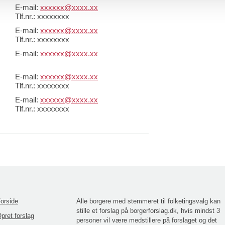
E-mail:
xxxxxx@xxxx.xx
Tlf.nr.: xxxxxxxx
E-mail:
xxxxxx@xxxx.xx
Tlf.nr.: xxxxxxxx
E-mail:
xxxxxx@xxxx.xx
E-mail:
xxxxxx@xxxx.xx
Tlf.nr.: xxxxxxxx
E-mail:
xxxxxx@xxxx.xx
Tlf.nr.: xxxxxxxx
orside
Alle borgere med stemmeret til folketingsvalg kan
stille et forslag på borgerforslag.dk, hvis mindst 3
pret forslag
personer vil være medstillere på forslaget og det