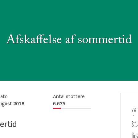
Afskaffelse af sommertid
dato
Antal støttere
august 2018
6.675
ertid