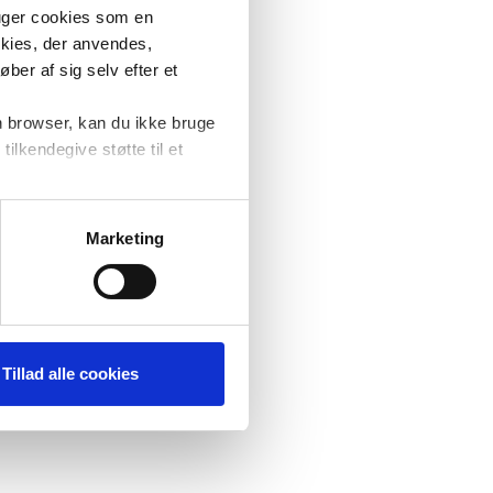
ruger cookies som en
okies, der anvendes,
ber af sig selv efter et
n browser, kan du ikke bruge
tilkendegive støtte til et
at forbedre
ere
Marketing
Tillad alle cookies