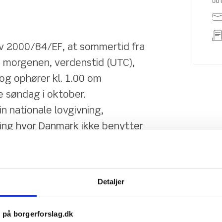
iv 2000/84/EF, at sommertid fra 
 morgenen, verdenstid (UTC), 
og ophører kl. 1.00 om 
 søndag i oktober.
n nationale lovgivning, 
ing hvor Danmark ikke benytter 
 hele året.
opæere deres ure. Men det er på tide at vi 
Detaljer
handler ”Sommertid” havde oprindeligt til 
 forskning har nu bevist at sommertid 
s på borgerforslag.dk