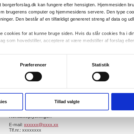
ko for befolkningen. Sommertiden har en 
t borgerforslag.dk kan fungere efter hensigten. Hjemmesiden b
der registreres flere trafikuheld i ugen 
ellem brugerens computer og hjemmesidens servere. Den type co
ingere i skolen efter vi har stillet urene 
nger. Den består af en tilfældigt genereret streng af data og udlø
om natten betaler store summer i 
 cookies for at kunne bruge siden. Hvis du slår cookies fra i di
ne sommertid.
lag som hovedstiller, acceptere at være medstiller af forslag eller 
? Det er på tide at vi bruger normaltid 
cookies til at undersøge, hvordan hjemmesiden bliver anvendt for 
gerne er anonymiserede og kan ikke henføres til navngivne brug
Præferencer
Statistik
Kontaktoplysninger:
E-mail:
xxxxxx@xxxx.xx
Tlf.nr.:
xxxxxxxx
ies
Tillad valgte
Kontaktoplysninger:
E-mail:
xxxxxx@xxxx.xx
Tlf.nr.: xxxxxxxx