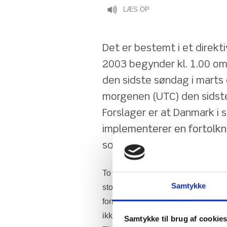
LÆS OP
Det er bestemt i et direkt
2003 begynder kl. 1.00 om
den sidste søndag i marts 
morgenen (UTC) den sidste
Forslager er at Danmark i si
implementerer en fortolkn
sommertid - men normaltid
To gange om året indstiller alle eur
Samtykke
stopper dette. EU-direktivet der om
formål at spare på energien, men ny
ikke sparer på energien.
Samtykke til brug af cookie