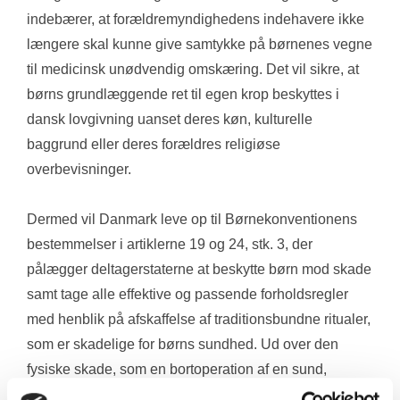
indebærer, at forældremyndighedens indehavere ikke 
længere skal kunne give samtykke på børnenes vegne 
til medicinsk unødvendig omskæring. Det vil sikre, at 
børns grundlæggende ret til egen krop beskyttes i 
dansk lovgivning uanset deres køn, kulturelle 
baggrund eller deres forældres religiøse 
overbevisninger.
Dermed vil Danmark leve op til Børnekonventionens 
bestemmelser i artiklerne 19 og 24, stk. 3, der 
pålægger deltagerstaterne at beskytte børn mod skade 
samt tage alle effektive og passende forholdsregler 
med henblik på afskaffelse af traditionsbundne ritualer, 
som er skadelige for børns sundhed. Ud over den 
fysiske skade, som en bortoperation af en sund, 
uerstattelig del af kroppen indebærer i sig selv, er alle 