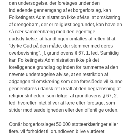
den undersøgelse, der foretages under den
indledende gennemgang af et borgerforslag, kan
Folketingets Administration ikke afvise, at omskæring
af drengebørn, der er religiøst begrundet, kan have en
så nær sammenhæng med den egentlige
gudsdyrkelse, at handlingen omfattes af retten til at
”dyrke Gud på den måde, der stemmer med deres
overbevisning”, jf. grundlovens § 67, 1. led. Samtidig
kan Folketingets Administration ikke på det
foreliggende grundlag og inden for rammerne af den
nævnte undersøgelse afvise, at en restriktion af
adgangen til omskæring som den foreslåede vil kunne
gennemføres i dansk ret i kraft af den begrænsning af
religionsfriheden, som følger af grundlovens § 67, 2.
led, hvorefter intet bliver at lære eller foretage, som
strider mod sædeligheden eller den offentlige orden.
Opnår borgerforslaget 50.000 støtteerklæringer eller
flere, vil forholdet til grundloven blive vurderet