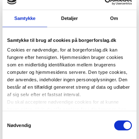
operative indgreb forbundet med risiko for 
komplikationer.
Samtykke
Detaljer
Om
Ydermere sikrer forslaget overholdelse af EU’s Charter 
Samtykke til brug af cookies på borgerforslag.dk
om grundlæggende rettigheder artikel 3 stk. 1: “Enhver 
Cookies er nødvendige, for at borgerforslag.dk kan
har ret til respekt for sin fysiske og mentale integritet”. 
fungere efter hensigten. Hjemmesiden bruger cookies
som en midlertidig identifikation mellem brugerens
Forslaget sikrer endvidere implementering af 
computer og hjemmesidens servere. Den type cookies,
Bioetikkonventionens art. 6, stk. 1 i dansk lovgivning. 
der anvendes, indeholder ingen personoplysninger. Den
Den fordrer, at personer, der mangler evnen til at give 
består af en tilfældigt genereret streng af data og udløber
eget informeret samtykke, f.eks. børn, kun må 
af sig selv efter et fastsat interval.
Du skal acceptere nødvendige cookies for at kunne
underkastes medicinsk intervention, hvis denne er til 
bruge siden. Hvis du slår cookies fra i din browser, kan
direkte helbredsmæssig fordel for personen.
du ikke bruge siden til at oprette borgerforslag som
Samtykkevalg
hovedstiller, acceptere at være medstiller af forslag eller
Nødvendig
Indførelsen af en 18 års mindstealder for omskæring 
tilkendegive støtte til et forslag.
sætter børns tarv og rettigheder i højsædet. 