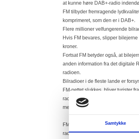
at kunne høre DAB+-radio indendø
FM tilbyder fremragende lydkvalitet, i
komprimeret, som den er i DAB+. 
Flere millioner velfungerende bilr
Hvis FM bevares, slipper bilejerne fo
kroner. 
Fortsat FM betyder også, at bilejern
anden information fra det digitale 
radioen.
Bilradioer i de fleste lande er for
FM-nettet slukkes, bliver turister f
radiotavshed, når de kører i Danmar
med trafikinformation, katastrofemel
Samtykke
FM-radioen er uundværlig i tilfælde 
radioer giver op straks eller inden f