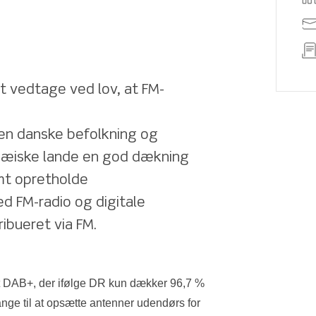
 vedtage ved lov, at FM-
den danske befolkning og 
opæiske lande en god dækning 
mt opretholde 
 FM-radio og digitale 
ibueret via FM.
DAB+, der ifølge DR kun dækker 96,7 % 
ge til at opsætte antenner udendørs for 