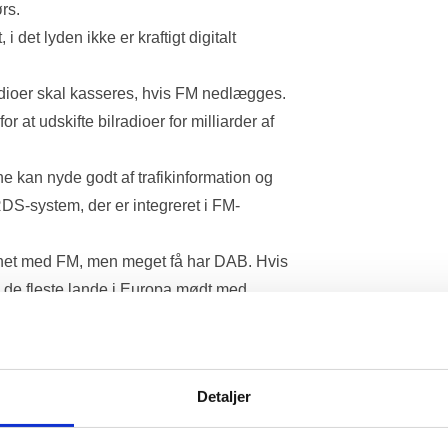
rs. 
 det lyden ikke er kraftigt digitalt 
adioer skal kasseres, hvis FM nedlægges. 
r at udskifte bilradioer for milliarder af 
e kan nyde godt af trafikinformation og 
RDS-system, der er integreret i FM-
synet med FM, men meget få har DAB. Hvis 
ra de fleste lande i Europa mødt med 
k, og det vil ikke være muligt at nå dem 
dinger eller efterlysninger. 
Detaljer
af katastrofer eller terror. De fleste DAB-
or få timer i tilfælde af strømsvigt på grund 