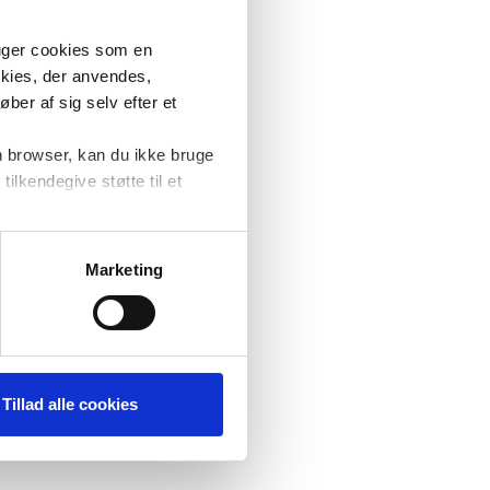
ruger cookies som en
okies, der anvendes,
ber af sig selv efter et
n browser, kan du ikke bruge
tilkendegive støtte til et
at forbedre
ere
Marketing
Tillad alle cookies