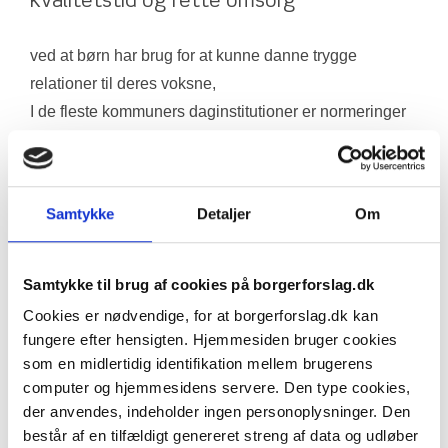
kvalitetstid og rette omsorg
ved at børn har brug for at kunne danne trygge 
relationer til deres voksne,
I de fleste kommuners daginstitutioner er normeringer 
så lav at mange børn ikke får mulighed for det. Det kan 
have alvorlige konsekvenser for deres udvikling og 
læring.
Samtykke
Detaljer
Om
Siden 1970erne er der sket et drastisk fald i timere 
hvor de voksne er sammen med børnene og Det skal 
Samtykke til brug af cookies på borgerforslag.dk
vi have lavet om så børnene får ordentlig kvalitets tid
Cookies er nødvendige, for at borgerforslag.dk kan
fungere efter hensigten. Hjemmesiden bruger cookies
Konsekvenser for børnene er at
som en midlertidig identifikation mellem brugerens
computer og hjemmesidens servere. Den type cookies,
Børn med for lidt kontakt til voksne i for mange timer 
der anvendes, indeholder ingen personoplysninger. Den
hver dag får svært ved mange ting så som
består af en tilfældigt genereret streng af data og udløber
Problemer med at lære noget i skolen, fordi de ikke 