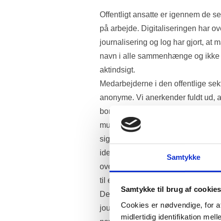
Offentligt ansatte er igennem de se
på arbejde. Digitaliseringen har ov
journalisering og log har gjort, at
navn i alle sammenhænge og ikke 
aktindsigt. 
Medarbejderne i den offentlige sek
anonyme. Vi anerkender fuldt ud, at
borgeren og for dennes nærmeste. Der
mulighed for at bruge fornavne og 
sig selv har ingen ekstra værdi, da 
identificeres af dennes leder på ar
Samtykke
over behandling, afgørelse af en s
til en hver tid blive stillet til ansva
Samtykke til brug af cookie
Det betyder, at man som medarbejde
Cookies er nødvendige, for a
journal/ sag frit kan få oplyst alt 
midlertidig identifikation m