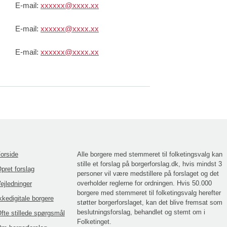
E-mail:
xxxxxx@xxxx.xx
E-mail:
xxxxxx@xxxx.xx
E-mail:
xxxxxx@xxxx.xx
orside
Alle borgere med stemmeret til folketingsvalg kan
stille et forslag på borgerforslag.dk, hvis mindst 3
pret forslag
personer vil være medstillere på forslaget og det
overholder reglerne for ordningen. Hvis 50.000
ejledninger
borgere med stemmeret til folketingsvalg herefter
kkedigitale borgere
støtter borgerforslaget, kan det blive fremsat som
beslutningsforslag, behandlet og stemt om i
fte stillede spørgsmål
Folketinget.