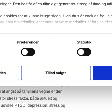
å let som ingenting få alle de oplysninger 
nger. Den består af en tilfældigt genereret streng af data og udlø
f familien og børn. Det gør at offentligt 
kkerhed som andre i samfundet. Samtidig 
 cookies for at kunne bruge siden. Hvis du slår cookies fra i di
 grund af sygdom eller anden oplevelse af 
lag som hovedstiller, acceptere at være medstiller af forslag eller 
og på den måde bliver kriminaliseret. Det 
cookies til at undersøge, hvordan hjemmesiden bliver anvendt for 
nkelte.
gerne er anonymiserede og kan ikke henføres til navngivne brug
Præferencer
Statistik
bejdere er blevet truet med vold, blevet 
jem adresse, fået tilsendt billeder hvor 
æder, fået beskeder på sms eller sociale 
nser for, hvor man kan møde denne 
okumenteret tilfælde har haft døden til 
ies
Tillad valgte
vet eller familien, udvikler ofte angst på 
 af angst på familiens vegne er den 
tor stress faktor, både aktuelt og 
at udvikle PTSD, depression, stress og 