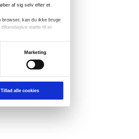
ber af sig selv efter et
n browser, kan du ikke bruge
tilkendegive støtte til et
at forbedre
ere
Marketing
Tillad alle cookies