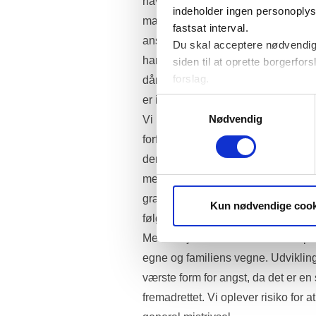
navn på internettet kan man i dag s
indeholder ingen personoplysni
man lyster, f.eks. adresse, billeder a
fastsat interval.
ansatte ikke har den samme retssi
Du skal acceptere nødvendige
har vi erfaring med borgere, der på
siden til at oprette borgerfors
forslag.
dårlig behandling, handler i affekt 
Folketinget bruger statistik 
er i sig selv er et problem for den e
Samtykkevalg
brugervenligheden. Oplysnin
Nødvendig
Vi har eksempler på, hvordan medar
forfulgt, er blevet opsøgt på deres h
deres børn eller anden familie optr
medier. Der er desværre ingen græ
grænseløse adfærd, som også i ét d
Kun nødvendige cook
følge.
Medarbejdere der møder trusler på li
egne og familiens vegne. Udvikling
værste form for angst, da det er en s
fremadrettet. Vi oplever risiko for 