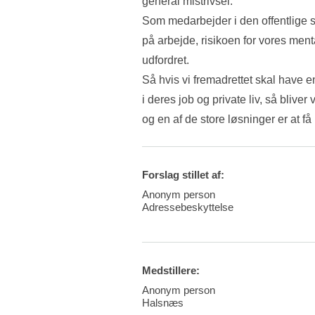
general mistrivsel.
Som medarbejder i den offentlige sekt
på arbejde, risikoen for vores menta
udfordret. 
Så hvis vi fremadrettet skal have en
i deres job og private liv, så bliver 
og en af de store løsninger er at f
Forslag stillet af:
Anonym person
Adressebeskyttelse
Medstillere:
Anonym person
Halsnæs