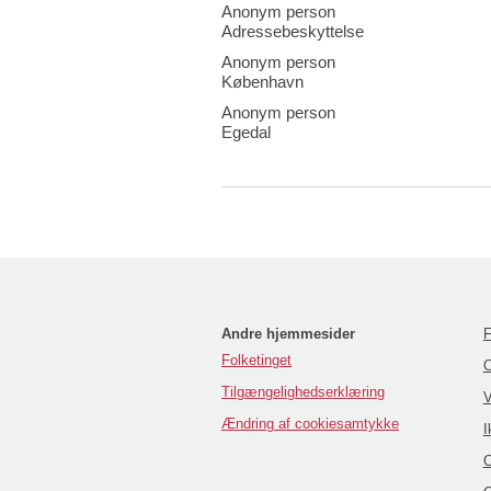
Anonym person
Adressebeskyttelse
Anonym person
København
Anonym person
Egedal
Andre hjemmesider
F
Folketinget
O
Tilgængelighedserklæring
V
Ændring af cookiesamtykke
I
O