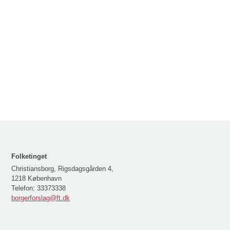
Folketinget
Christiansborg, Rigsdagsgården 4,
1218 København
Telefon:
33373338
borgerforslag@ft.dk