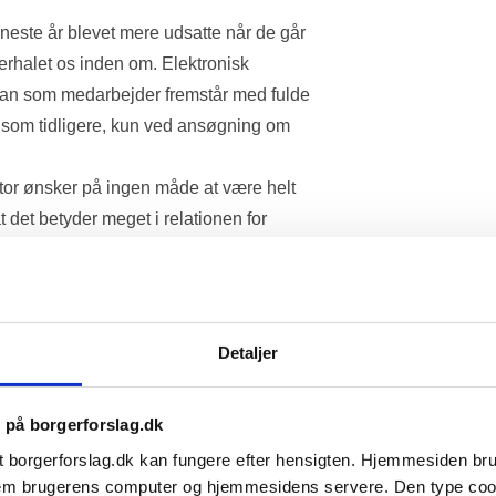
neste år blevet mere udsatte når de går 
erhalet os inden om. Elektronisk 
 man som medarbejder fremstår med fulde 
som tidligere, kun ved ansøgning om 
tor ønsker på ingen måde at være helt 
 det betyder meget i relationen for 
for er det vigtigt, at vi finder en 
eventuelt tjenestenummer. Efternavnet i 
en medarbejder til en hver tid kan 
bejdspladsen. Ønsker en borger at klage 
Detaljer
ag, eller andet, kan man som medarbejder 
r for sine handlinger.
s på borgerforslag.dk
r er ubeskyttet og alle som tilgår deres 
t borgerforslag.dk kan fungere efter hensigten. Hjemmesiden b
om medarbejderen. Ved at søge på fulde 
ellem brugerens computer og hjemmesidens servere. Den type co