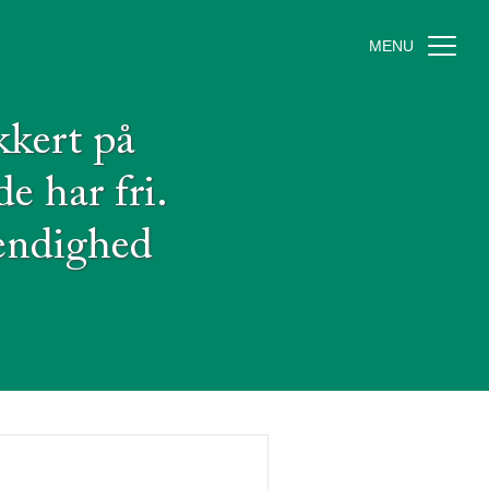
MENU
kkert på
e har fri.
vendighed