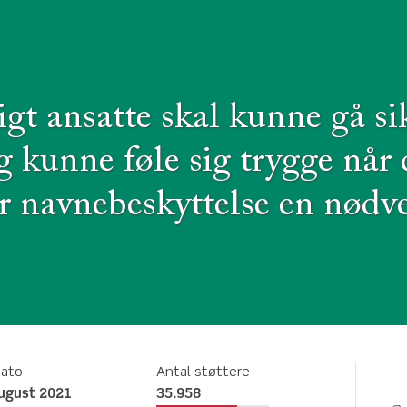
igt ansatte skal kunne gå si
g kunne føle sig trygge når d
r navnebeskyttelse en nød
dato
Antal støttere
august 2021
35.958