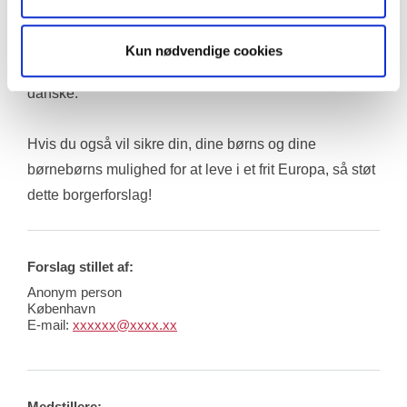
og EU's Charter for Grundlæggende Rettigheder, ikke 
har kunnet sikre mobilitetsrettighederne tilstrækkeligt 
Kun nødvendige cookies
over for indgreb fra nationale regeringer, herunder den 
danske. 
Hvis du også vil sikre din, dine børns og dine 
børnebørns mulighed for at leve i et frit Europa, så støt 
dette borgerforslag!
Forslag stillet af:
Anonym person
København
E-mail:
xxxxxx@xxxx.xx
Medstillere: