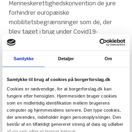
Menneskerettighedskonvention de jure 
forhindrer europæiske 
mobilitetsbegrænsninger som de, der 
blev taget i brug under Covid19-
pandemien. Samtidig skal regeringen 
sikre, at den nye artikel opstiller klare 
Samtykke
Detaljer
Om
rammer og strenge begrænsninger for, 
hvordan mobilitet kun kan reguleres 
tidsbegrænset og i ekstreme 
Samtykke til brug af cookies på borgerforslag.dk
nødsituationer.
Cookies er nødvendige, for at borgerforslag.dk kan
fungere efter hensigten. Hjemmesiden bruger cookies
som en midlertidig identifikation mellem brugerens
Europa er bygget på løftet om samarbejde og 
computer og hjemmesidens servere. Den type cookies,
borgerskab på tværs af landegrænser. Det er på tide, at 
der anvendes, indeholder ingen personoplysninger. Den
vi lever op til det løfte. 
består af en tilfældigt genereret streng af data og udløber
af sig selv efter et fastsat interval.