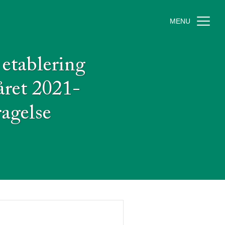
MENU
etablering
året 2021-
ragelse