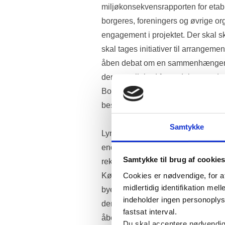
miljøkonsekvensrapporten for etabl
borgeres, foreningers og øvrige org
engagement i projektet. Der skal sk
skal tages initiativer til arrangeme
åben debat om en sammenhængende
der er mulighed for at debattere de
Borgerne skal have mulighed for de
beslutningsprocessen. 
Samtykke
Lynetteholm er et særdeles omfatten
enorme konsekvenser for borgernes
Samtykke til brug af cookie
rekreative områder, trafikken og tra
Københavns havnemiljø, byens fysis
Cookies er nødvendige, for a
midlertidig identifikation m
byens og regionens økonomi, erhve
indeholder ingen personoplysni
derfor skal det ikke hastes igenne
fastsat interval.
åbent gennem tilstrækkelig borger
Du skal acceptere nødvendige