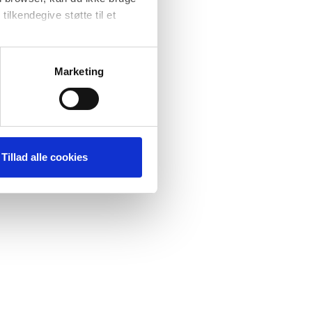
tilkendegive støtte til et
at forbedre
ere
Marketing
Tillad alle cookies