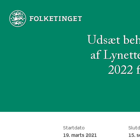
Udsæt beh
af Lynett
2022 f
Startdato
Slut
19. marts 2021
15. 