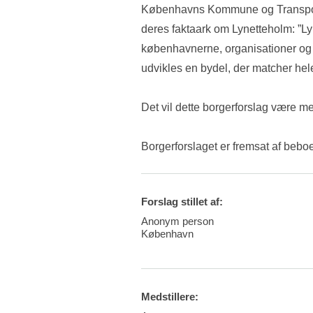
Københavns Kommune og Transport- 
deres faktaark om Lynetteholm: ”L
københavnerne, organisationer og fa
udvikles en bydel, der matcher he
Det vil dette borgerforslag være med 
Borgerforslaget er fremsat af beb
Forslag stillet af:
Anonym person
København
Medstillere: