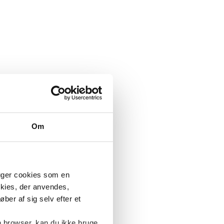
Om
ruger cookies som en
okies, der anvendes,
ber af sig selv efter et
n browser, kan du ikke bruge