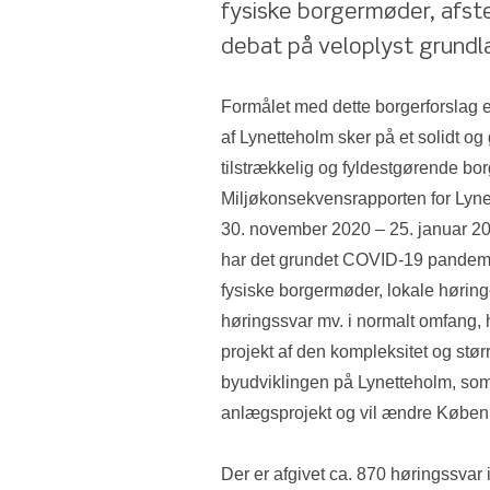
fysiske borgermøder, afst
debat på veloplyst grundl
Formålet med dette borgerforslag er
af Lynetteholm sker på et solidt o
tilstrækkelig og fyldestgørende bor
Miljøkonsekvensrapporten for Lynet
30. november 2020 – 25. januar 2021
har det grundet COVID-19 pandemi
fysiske borgermøder, lokale høring
høringssvar mv. i normalt omfang, h
projekt af den kompleksitet og stør
byudviklingen på Lynetteholm, som v
anlægsprojekt og vil ændre Københa
Der er afgivet ca. 870 høringssvar 