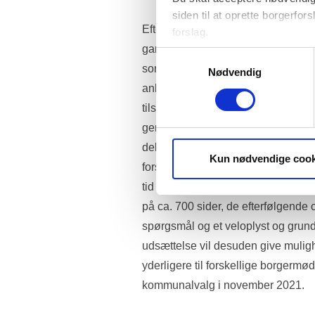
siden til at oprette borgerfors
Efter planen skal anlægslov for eta
forslag.
gang allerede i anden halvdel af m
Folketinget bruger statistik 
Samtykkevalg
brugervenligheden. Oplysnin
sommerferien 2021. Dette borgerfors
Nødvendig
anlægsloven udsættes til tidligst F
tilstrækkelig og reel inddragelse a
gennemarbejdet beslutningsgrundlag
debattere og drøfte Lynetteholm i en 
Kun nødvendige cook
forsamlingsrestriktioner på grund a
tid og rum til at debattere den nyli
på ca. 700 sider, de efterfølgende 
spørgsmål og et veloplyst og grundi
udsættelse vil desuden give mulighe
yderligere til forskellige borgerm
kommunalvalg i november 2021. 