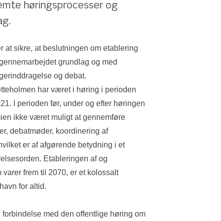
emte høringsprocesser og 
ag.
 at sikre, at beslutningen om etablering 
g gennemarbejdet grundlag og med 
gerinddragelse og debat. 
teholmen har været i høring i perioden 
. I perioden før, under og efter høringen 
en ikke været muligt at gennemføre 
er, debatmøder, koordinering af 
vilket er af afgørende betydning i et 
relsesorden. Etableringen af og 
arer frem til 2070, er et kolossalt 
vn for altid. 
i forbindelse med den offentlige høring om 