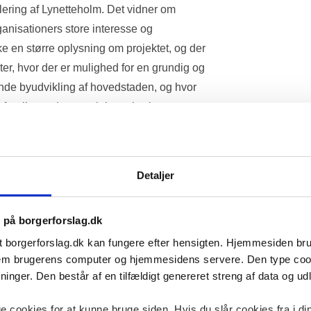
ering af Lynetteholm. Det vidner om 
anisationers store interesse og 
e en større oplysning om projektet, og der 
nter, hvor der er mulighed for en grundig og 
 byudvikling af hovedstaden, og hvor 
t foreliggende materiale og høringssvar. 
mokratisk indflydelse på 
Detaljer
de og langvarigt projekt, og det har 
 hverdag, eksisterende beboelses- og 
s på borgerforslag.dk
fiksikkerheden, vand- og luftkvaliteten, 
ke og visuelle relation til Øresund, 
t borgerforslag.dk kan fungere efter hensigten. Hjemmesiden b
ellem brugerens computer og hjemmesidens servere. Den type co
rv, arbejdspladser og meget mere – 
nger. Den består af en tilfældigt genereret streng af data og udlø
m men derimod debatteres grundigt og 
inddragelse. 
 cookies for at kunne bruge siden. Hvis du slår cookies fra i di