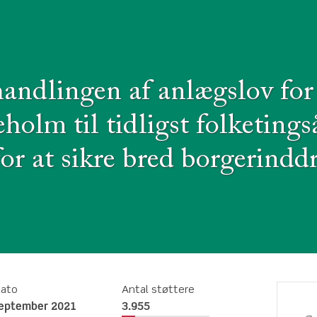
andlingen af anlægslov for 
eholm til tidligst folketings
or at sikre bred borgerindd
dato
Antal støttere
september 2021
3.955