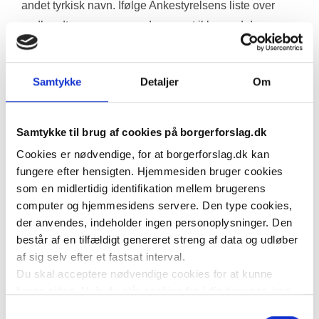
andet tyrkisk navn. Ifølge Ankestyrelsens liste over 
godkendte navne, passede navnet ikke med deres 
juridiske køn og derfor blev fornavnet i første omgang 
afvist.
Samtykke
Detaljer
Om
Herefter valgte de at klage over Familieretshusets 
afgørelse og argumenterede for at navne i Tyrkiet ikke 
er kønsopdelte, hvorfor det ikke giver mening, at 
Samtykke til brug af cookies på borgerforslag.dk
navnet skulle være kønnet i Danmark. Derudover er 
Cookies er nødvendige, for at borgerforslag.dk kan
der tre andre personer med samme juridiske køn som 
fungere efter hensigten. Hjemmesiden bruger cookies
ansøgeren, der bærer navnet. Personen endte med at 
som en midlertidig identifikation mellem brugerens
få medhold i sin sag og har dermed fået godkendt sit 
computer og hjemmesidens servere. Den type cookies,
der anvendes, indeholder ingen personoplysninger. Den
navn.
består af en tilfældigt genereret streng af data og udløber
af sig selv efter et fastsat interval.
Liv Gro og hendes kone har tre børn og de to ældste 
Du skal acceptere nødvendige cookies for at kunne
ønskede, at deres lillesøster skulle navngives Falke, 
bruge siden. Hvis du slår cookies fra i din browser, kan
ligesom en pige i julekalenderen Tinka. Falk er 
du ikke bruge siden til at oprette borgerforslag som
Samtykkevalg