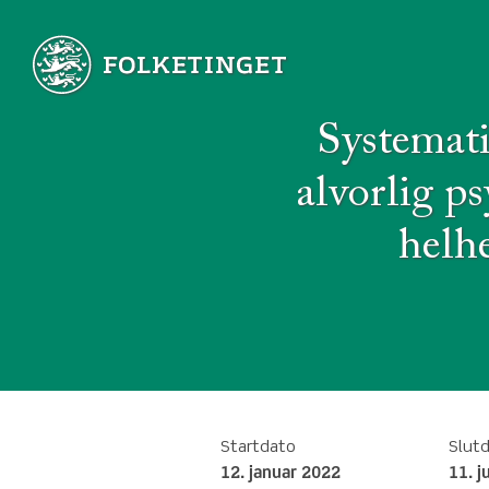
Systemati
alvorlig p
helhe
Startdato
Slut
12. januar 2022
11. j