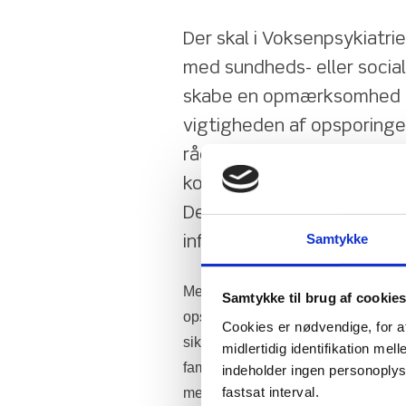
Der skal i Voksenpsykiatr
med sundheds- eller social
skabe en opmærksomhed b
vigtigheden af opsporinge
rådgive personalet i at ta
konsekvenser den psykiske
Den børneansvarlige skal d
Samtykke
informationen til kommune
Meningen med forslaget er at sikre 
Samtykke til brug af cookie
opsporing af børn af forældre med
Cookies er nødvendige, for a
sikre en tidligere indsats overfor b
midlertidig identifikation m
familie kan modtage den hjælp den 
indeholder ingen personoplysni
fastsat interval.
mere helhedsorienteret og koordiner