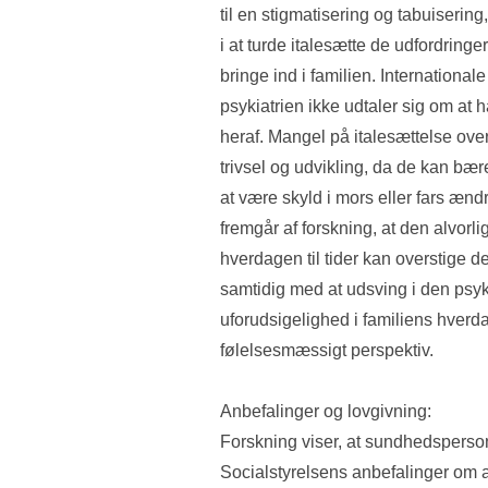
til en stigmatisering og tabuiserin
i at turde italesætte de udfordrin
bringe ind i familien. Internationale
psykiatrien ikke udtaler sig om at h
heraf. Mangel på italesættelse over
trivsel og udvikling, da de kan bær
at være skyld i mors eller fars ændr
fremgår af forskning, at den alvorl
hverdagen til tider kan overstige 
samtidig med at udsving i den psy
uforudsigelighed i familiens hverdags
følelsesmæssigt perspektiv.
Anbefalinger og lovgivning:
Forskning viser, at sundhedsperson
Socialstyrelsens anbefalinger om a