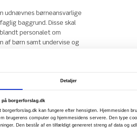
ien udnævnes børneansvarlige 
faglig baggrund. Disse skal 
landt personalet om 
n af børn samt undervise og 
le med forældrene om de 
 sygdom kan have for børnene. 
esuden sikre videregivelse af 
Detaljer
rne.
en tidligere og mere systematisk 
s på borgerforslag.dk
 alvorlig psykisk sygdom, og på den måde 
t borgerforslag.dk kan fungere efter hensigten. Hjemmesiden b
ørnene og deres familier, så den enkelte 
ellem brugerens computer og hjemmesidens servere. Den type co
har behov for. Samtidig skal det sikre en 
nger. Den består af en tilfældigt genereret streng af data og udlø
et indsats, så familierne ikke selv skal 