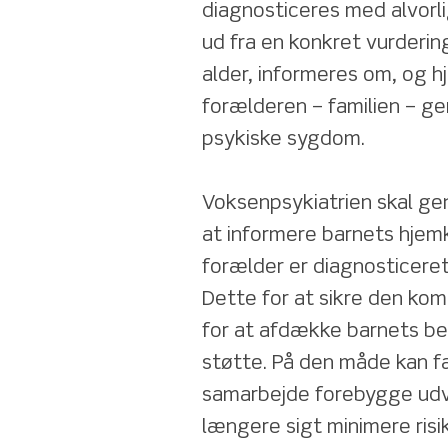
diagnosticeres med alvorli
ud fra en konkret vurderi
alder, informeres om, og hj
forælderen – familien – g
psykiske sygdom.
Voksenpsykiatrien skal gen
at informere barnets hje
forælder er diagnosticeret
Dette for at sikre den ko
for at afdække barnets be
støtte. På den måde kan fa
samarbejde forebygge udvik
længere sigt minimere risik