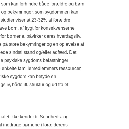
g, som kan forhindre både forældre og børn 
ger og bekymringer, som sygdommen kan 
 studier viser at 23-32% af forældre i 
ave børn, af frygt for konsekvenserne 
for børnene, påvirker deres hverdagsliv, 
e på store bekymringer og en oplevelse af 
ede sindstilstand og/eller adfærd. Det 
ige psykiske sygdoms belastninger i 
de enkelte familiemedlemmers ressourcer, 
kiske sygdom kan betyde en 
liv, både ift. struktur og ud fra et 
alet ikke kender til Sundheds- og 
t inddrage børnene i forælderens 