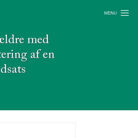
MENU
rældre med
ering af en
ndsats