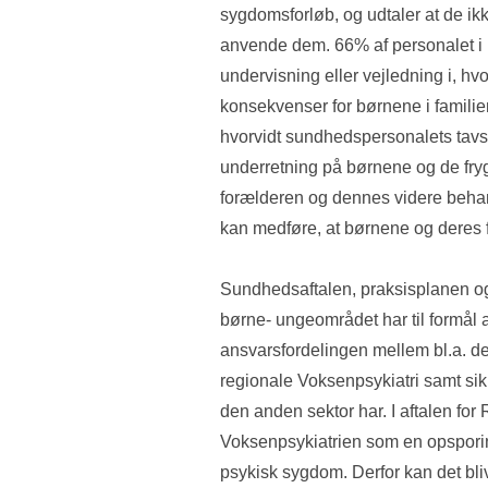
sygdomsforløb, og udtaler at de ikke
anvende dem. 66% af personalet i psy
undervisning eller vejledning i, h
konsekvenser for børnene i familien
hvorvidt sundhedspersonalets tavsh
underretning på børnene og de frygte
forælderen og dennes videre beha
kan medføre, at børnene og deres f
Sundhedsaftalen, praksisplanen og
børne- ungeområdet har til formål at
ansvarsfordelingen mellem bl.a. d
regionale Voksenpsykiatri samt sik
den anden sektor har. I aftalen fo
Voksenpsykiatrien som en opsporin
psykisk sygdom. Derfor kan det bliv