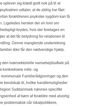
 oplever sig klædt godt nok på til at 
kiatrien udtaler, at de aldrig har fået 
vordan forældrenes psykiske sygdom kan få 
. Ligeledes hersker der en tvivl om 
edspligt brydes, hvis der foretages en 
r at det får betydning for relationen til 
ndling. Denne manglende underretning 
amilier ikke får den nødvendige hjælp.
 den tværsektorielle samarbejdsaftale på 
 konkretisere rolle- og 
e kommunale Familierådgivninger og den 
re kendskab til, hvilke handlemuligheder 
r Region Syddanmark nævnes specifikt 
gsenhed af børn af forældre med alvorlig 
e problematisk når lokalpolitikere, 