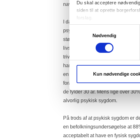
Du skal acceptere nødvendige
navigere i et system, der kan fore
siden til at oprette borgerfors
forslag.
I dag lever cirka 310.000 danske 
Folketinget bruger statistik 
Samtykkevalg
psykisk sygdom. En undersøgelse v
brugervenligheden. Oplysnin
Nødvendig
støtte eller anden form for hjælp, til
livssituation de befinder sig i. Bør
trives langt dårligere end andre b
har højt skolefravær, lav livstilfred
Kun nødvendige cook
en psykisk lidelse. Forskning viser,
forældre har alvorlig psykisk sygdo
de fylder 30 år. Mens lige over 30% 
alvorlig psykisk sygdom.
På trods af at psykisk sygdom er d
en befolkningsundersøgelse at 88%
acceptabelt at have en fysisk syg