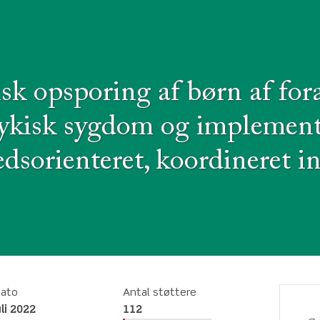
sk opsporing af børn af fo
sykisk sygdom og implement
dsorienteret, koordineret i
dato
Antal støttere
uli 2022
112