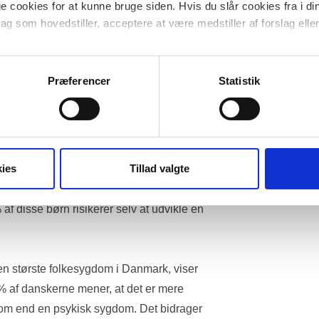
 cookies for at kunne bruge siden. Hvis du slår cookies fra i di
komme kompliceret.
lag som hovedstiller, acceptere at være medstiller af forslag eller 
børn i hjem med minimum en forælder med 
cookies til at undersøge, hvordan hjemmesiden bliver anvendt for 
iser at 70% af disse børn, ikke modtager 
gerne er anonymiserede og kan ikke henføres til navngivne brug
Præferencer
Statistik
 at takle den – til tider svære – 
n af forældre med alvorlig psykisk sygdom 
ørn og unge. De er i højere grad ensomme, 
shed og i værste tilfælde udvikler de selv 
ies
Tillad valgte
 at over halvdelen af alle børn, hvis 
m, selv udvikler en psykisk lidelse, inden 
af disse børn risikerer selv at udvikle en 
en største folkesygdom i Danmark, viser 
 af danskerne mener, at det er mere 
dom end en psykisk sygdom. Det bidrager 