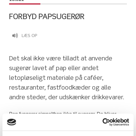
FORBYD PAPSUGERØR
LÆS OP
Det skal ikke være tilladt at anvende 
sugerør lavet af pap eller andet 
letopløseligt materiale på caféer, 
restauranter, fastfoodkæder og alle 
andre steder, der udskænker drikkevarer.
Pap fungerer simpelthen ikke til sugerør. De bliver 
opløst efter 10 minutter, så man ikke længere kan få 
noget væske igennem dem, og de få dråber man er så 