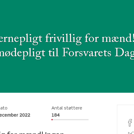
rnepligt frivillig for mænd
mødepligt til Forsvarets Dag
dato
Antal støttere
december 2022
184