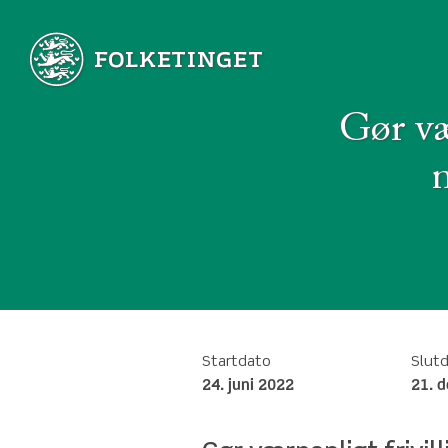
Gør væ
Startdato
Slut
24. juni 2022
21. 