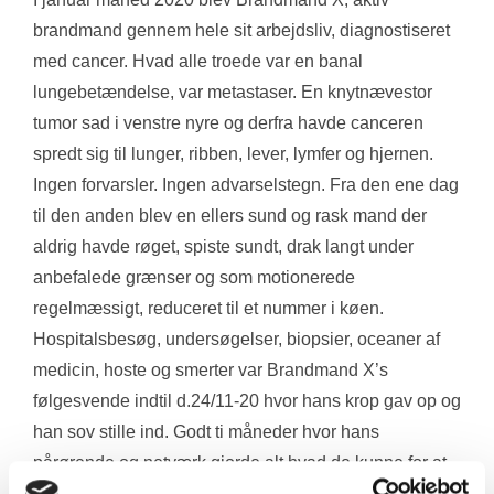
brandmand gennem hele sit arbejdsliv, diagnostiseret 
med cancer. Hvad alle troede var en banal 
lungebetændelse, var metastaser. En knytnævestor 
tumor sad i venstre nyre og derfra havde canceren 
spredt sig til lunger, ribben, lever, lymfer og hjernen. 
Ingen forvarsler. Ingen advarselstegn. Fra den ene dag 
til den anden blev en ellers sund og rask mand der 
aldrig havde røget, spiste sundt, drak langt under 
anbefalede grænser og som motionerede 
regelmæssigt, reduceret til et nummer i køen. 
Hospitalsbesøg, undersøgelser, biopsier, oceaner af 
medicin, hoste og smerter var Brandmand X’s 
følgesvende indtil d.24/11-20 hvor hans krop gav op og 
han sov stille ind. Godt ti måneder hvor hans 
pårørende og netværk gjorde alt hvad de kunne for at 
holde sammen på familien og forberede sig på det 