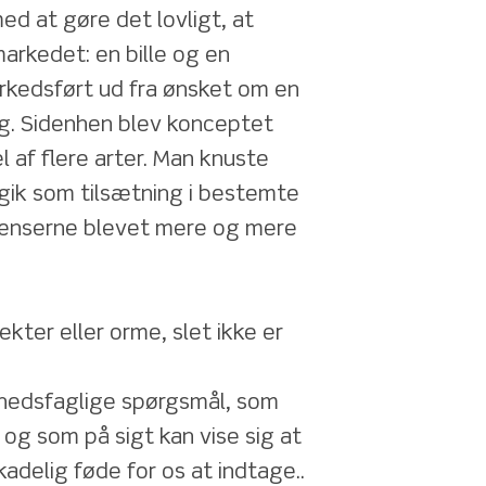
d at gøre det lovligt, at 
arkedet: en bille og en 
kedsført ud fra ønsket om en 
g. Sidenhen blev konceptet 
l af flere arter. Man knuste 
gik som tilsætning i bestemte 
ænserne blevet mere og mere 
kter eller orme, slet ikke er 
hedsfaglige spørgsmål, som 
 og som på sigt kan vise sig at 
delig føde for os at indtage..