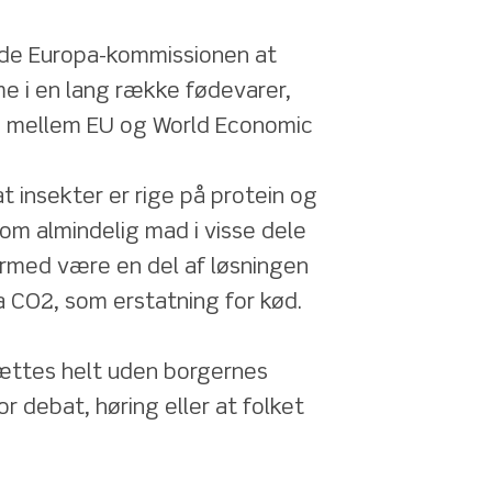
ede Europa-kommissionen at 
e i en lang række fødevarer, 
e mellem EU og World Economic 
 insekter er rige på protein og 
m almindelig mad i visse dele 
ermed være en del af løsningen 
a CO2, som erstatning for kød.
ættes helt uden borgernes 
r debat, høring eller at folket 