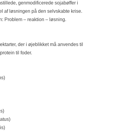
mstillede, genmodificerede sojabøffer i 
el af løsningen på den selvskabte krise.
ien: Problem – reaktion – løsning.
ektarter, der i øjeblikket må anvendes til 
rotein til foder. 
ns)
s)
latus)
is)