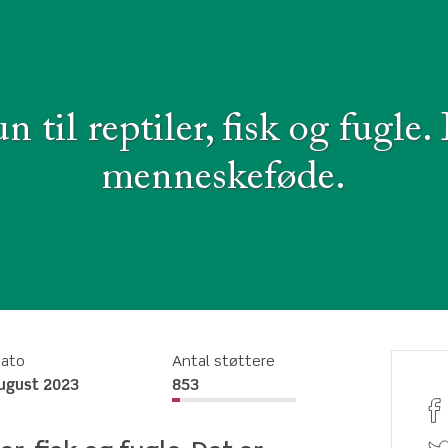
n til reptiler, fisk og fugle.
menneskeføde.
dato
Antal støttere
august 2023
853