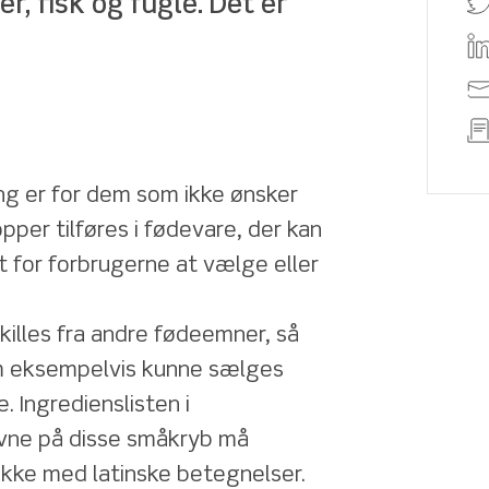
er, fisk og fugle. Det er 
g er for dem som ikke ønsker 
per tilføres i fødevare, der kan 
for forbrugerne at vælge eller 
killes fra andre fødeemner, så 
m eksempelvis kunne sælges 
 Ingredienslisten i 
vne på disse småkryb må 
ikke med latinske betegnelser.