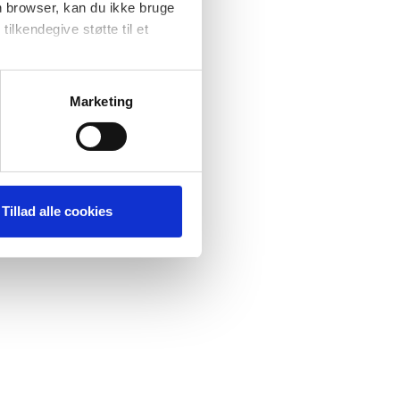
n browser, kan du ikke bruge
tilkendegive støtte til et
at forbedre
ere
Marketing
Tillad alle cookies