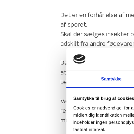
Det er en forhånelse af m
af sporet.
Skal der sælges insekter o
adskilt fra andre fødevarer
Derfor denne underskriftin
at stoppe deres hovedløse
Samtykke
bestemmelser.
Samtykke til brug af cookie
Vær med til at give et klart
Cookies er nødvendige, for a
regeringen om, at vi hverke
midlertidig identifikation m
melorme iblandet vores fø
indeholder ingen personoplysni
fastsat interval.