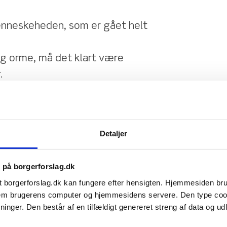
enneskeheden, som er gået helt 
g orme, må det klart være 
.
dsamling til vores regering om 
 beslutninger og 
Detaljer
s på borgerforslag.dk
 og tydeligt signal til 
t borgerforslag.dk kan fungere efter hensigten. Hjemmesiden b
n ønsker insekter eller 
ellem brugerens computer og hjemmesidens servere. Den type co
devarer.
nger. Den består af en tilfældigt genereret streng af data og udlø