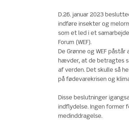
D.26. januar 2023 beslutt
indføre insekter og melorm
som et led i et samarbejd
Forum (WEF).
De Grønne og WEF påstår at
hævder, at de betragtes so
af verden. Det skulle så h
på fødevarekrisen og klim
Disse beslutninger igangs
indflydelse. Ingen former fo
medinddragelse.