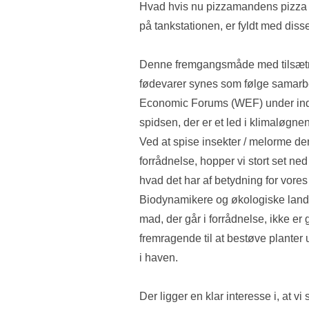
Hvad hvis nu pizzamandens pizza el
på tankstationen, er fyldt med diss
Denne fremgangsmåde med tilsætnin
fødevarer synes som følge samarb
Economic Forums (WEF) under indf
spidsen, der er et led i klimaløg
Ved at spise insekter / melorme der 
forrådnelse, hopper vi stort set ne
hvad det har af betydning for vore
Biodynamikere og økologiske land
mad, der går i forrådnelse, ikke e
fremragende til at bestøve planter 
i haven.
Der ligger en klar interesse i, at vi 