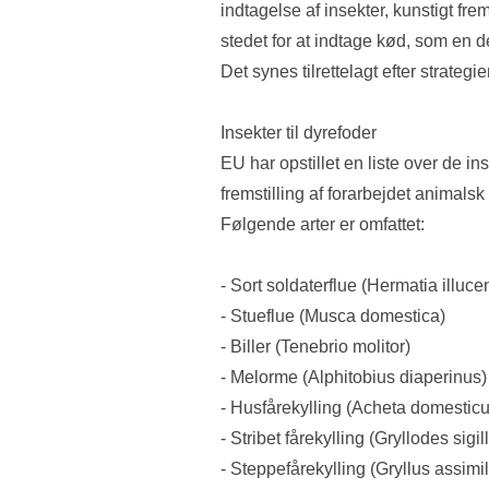
indtagelse af insekter, kunstigt fre
stedet for at indtage kød, som en d
Det synes tilrettelagt efter strateg
Insekter til dyrefoder
EU har opstillet en liste over de ins
fremstilling af forarbejdet animalsk p
Følgende arter er omfattet:
- Sort soldaterflue (Hermatia illuce
- Stueflue (Musca domestica)
- Biller (Tenebrio molitor)
- Melorme (Alphitobius diaperinus)
- Husfårekylling (Acheta domesticu
- Stribet fårekylling (Gryllodes sigil
- Steppefårekylling (Gryllus assimil