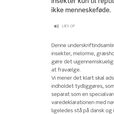
Insekter kun til reptil
ikke menneskeføde.
LÆS OP
Denne underskriftindsamlin
insekter, melorme, græshop
gøre det uigennemskueligt 
at fravælge.
Vi mener det klart skal ads
indholdet tydliggøres, so
separat som en specialvare.
varedeklarationen med na
ligeledes stå på dansk og 