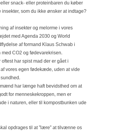
ler snack- eller proteinbaren du køber 
e insekter, som du ikke ønsker at indtage?
g af insekter og melorme i vores 
ejdet med Agenda 2030 og World 
lydelse af formand Klaus Schwab i 
nen med CO2 og fødevarekrisen.
oftest har spist mad der er gået i 
d af vores egen fødekæde, uden at vide 
s sundhed.
mænd har længe haft bevidsthed om at 
r godt for menneskekroppen, men er 
ude i naturen, eller til kompostbunken ude 
skal opdrages til at ”lære” at tilvænne os 