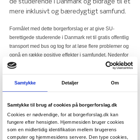
de studerende i Danmark og bidrage til et 
mere inklusivt og bæredygtigt samfund.
Formålet med dette borgerforslag er at give SU-
berettigede studerende i Danmark ret til gratis offentlig 
transport med bus og tog for at løse flere problemer og 
opnå en række positive effekter i samfundet. Nedenfor 
er nogle af de vigtigste årsager til at stille dette forslag 
og de ønskede resultater.
Samtykke
Detaljer
Om
1 Økonomisk aflastning for studerende: Studerende, 
der modtager SU, har ofte begrænsede økonomiske 
Samtykke til brug af cookies på borgerforslag.dk
ressourcer, og udgifter til transport kan være en tung 
Cookies er nødvendige, for at borgerforslag.dk kan
byrde, især for dem, der pendler mellem hjemmet og 
fungere efter hensigten. Hjemmesiden bruger cookies
uddannelsesinstitutionen. Ved at fjerne 
som en midlertidig identifikation mellem brugerens
transportomkostningerne vil de studerende have flere 
computer og hjemmesidens servere. Den type cookies,