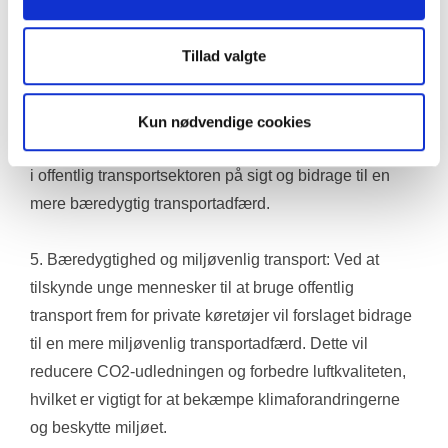
beslutninger i forhold til deres uddannelse og karriere.
Tillad valgte
4. Tilvænning til offentlig transport: Gennem dette 
initiativ vil studerende vænne sig til at bruge offentlig 
transport og sandsynligvis fortsætte med at benytte 
Kun nødvendige cookies
den efter endt uddannelse. Dette vil øge omsætningen 
i offentlig transportsektoren på sigt og bidrage til en 
mere bæredygtig transportadfærd.
5. Bæredygtighed og miljøvenlig transport: Ved at 
tilskynde unge mennesker til at bruge offentlig 
transport frem for private køretøjer vil forslaget bidrage 
til en mere miljøvenlig transportadfærd. Dette vil 
reducere CO2-udledningen og forbedre luftkvaliteten, 
hvilket er vigtigt for at bekæmpe klimaforandringerne 
og beskytte miljøet.