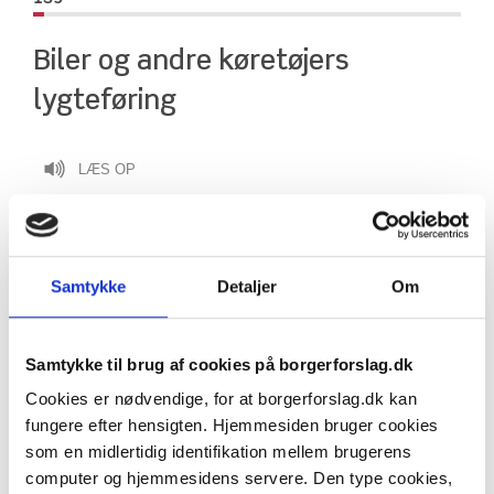
Biler og andre køretøjers 
lygteføring
LÆS OP
Biler og andre køretøjer skal køre med 
Samtykke
Detaljer
Om
baglys tændt ligesom forlys.
Alt for mange køretøjer kører uden baglys i diset og 
Samtykke til brug af cookies på borgerforslag.dk
usigtbar vejr,
Cookies er nødvendige, for at borgerforslag.dk kan
eller glemmer at tænde baglys.
fungere efter hensigten. Hjemmesiden bruger cookies
Baglys skal kunne tændes sammen med forlygter.
som en midlertidig identifikation mellem brugerens
computer og hjemmesidens servere. Den type cookies,