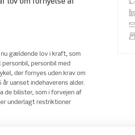
f lov om fornyelse af 
 nu gældende lov i kraft, som 
l personbil, personbil med 
kel, der fornyes uden krav om 
 år uanset indehaverens alder. 
e bilister, som i forvejen af 
 underlagt restriktioner 
 ved fornyelse af kørekort 