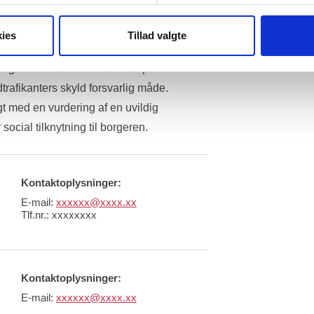
ingere med alderen.
 familiemedlemmer eller "huslægen", som 
ies
Tillad valgte
 årrække, være de, som påpeger over for 
e er i stand til at føre bil på en for 
fikanters skyld forsvarlig måde.
t med en vurdering af en uvildig 
social tilknytning til borgeren.
Kontaktoplysninger:
E-mail:
xxxxxx@xxxx.xx
Tlf.nr.:
xxxxxxxx
Kontaktoplysninger:
E-mail:
xxxxxx@xxxx.xx