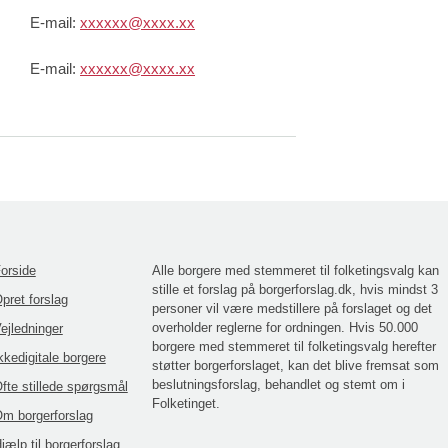
E-mail:
xxxxxx@xxxx.xx
E-mail:
xxxxxx@xxxx.xx
orside
Alle borgere med stemmeret til folketingsvalg kan
stille et forslag på borgerforslag.dk, hvis mindst 3
pret forslag
personer vil være medstillere på forslaget og det
overholder reglerne for ordningen. Hvis 50.000
ejledninger
borgere med stemmeret til folketingsvalg herefter
kkedigitale borgere
støtter borgerforslaget, kan det blive fremsat som
beslutningsforslag, behandlet og stemt om i
fte stillede spørgsmål
Folketinget.
m borgerforslag
jælp til borgerforslag