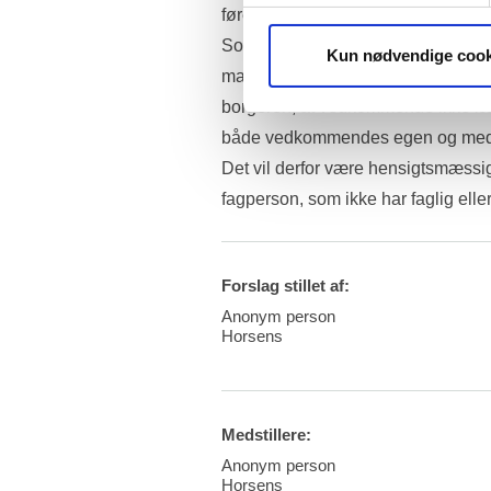
fører en bil, bliver alt andet lige r
Som det er nu, skal borgeren selv,
Kun nødvendige cook
man oftest har haft gennem en lang
borgeren, at vedkommende ikke længer
både vedkommendes egen og medtra
Det vil derfor være hensigtsmæssig
fagperson, som ikke har faglig eller 
Forslag stillet af:
Anonym person
Horsens
Medstillere:
Anonym person
Horsens