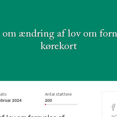
 om ændring af lov om forn
kørekort
dato
Antal støttere
februar 2024
200