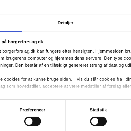
 hvem der ikke allerede 
Detaljer
n lægeattest fra man fylder 75 år
s på borgerforslag.dk
t borgerforslag.dk kan fungere efter hensigten. Hjemmesiden b
ellem brugerens computer og hjemmesidens servere. Den type co
es hvert 3. år
nger. Den består af en tilfældigt genereret streng af data og udlø
g begrundet i en bekymring om 
 cookies for at kunne bruge siden. Hvis du slår cookies fra i di
gsvis vil jeg gøre opmærksom på, at både 
lag som hovedstiller, acceptere at være medstiller af forslag eller 
den gruppe borgere, som forslaget 
cookies til at undersøge, hvordan hjemmesiden bliver anvendt for 
gerne er anonymiserede og kan ikke henføres til navngivne brug
Præferencer
Statistik
ner/hændelser i trafikken, hvor ældre er 
kker til følge. Det behøver ikke at 
bilister, men de sanser, vi bruger, når vi 