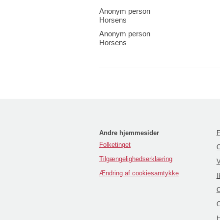
Anonym person
Horsens
Anonym person
Horsens
Andre hjemmesider
F
Folketinget
O
Tilgængelighedserklæring
V
Ændring af cookiesamtykke
I
O
O
H