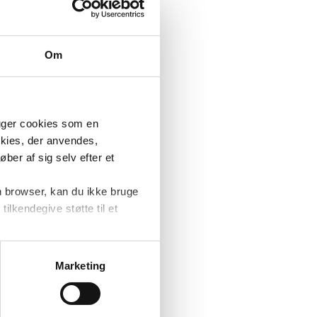
Om
ruger cookies som en
okies, der anvendes,
ber af sig selv efter et
n browser, kan du ikke bruge
tilkendegive støtte til et
at forbedre
ere
Marketing