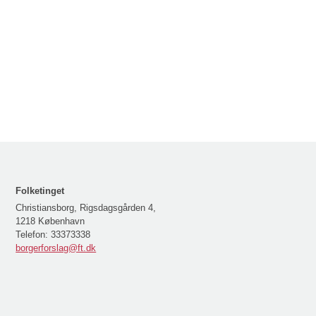
Folketinget
Christiansborg, Rigsdagsgården 4,
1218 København
Telefon:
33373338
borgerforslag@ft.dk