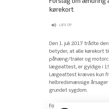
Forslag om ændring a
kørekort
LÆS OP
Den 1. juli 2017 trådte den
betyder, at alle kørekort ti
påhæng/trailer og motorcy
lægeattest, er gyldige i 15
Lægeattest kræves kun fra d
helbredsmæssige årsager er
grundet sygdom.
Forslag om fremtidigt krav