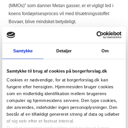
(MMOs)” som danner Metan gasser, er et vigtigt led i 
koens fordøjelsesproces vil med tilsætningsstoffet 
Bovaer, blive mindsket betydeligt.
Forestil dig, at hvis vi mennesker fik mad, som fik os til 
at føle os oppustede. Dette er i strid med en naturlig 
proces i kroppen.
Samtykke
Detaljer
Om
Hvordan påvirker det så ikke vores kvier og køer!
Forskere udelukker heller ikke at bovaer tilskuddet, 
kan give mave- og fordøjelsesgener for kvæg og kvier.
Samtykke til brug af cookies på borgerforslag.dk
Cookies er nødvendige, for at borgerforslag.dk kan
Det er ingredienserne i Bovaer - siliciumdioxid, 
fungere efter hensigten. Hjemmesiden bruger cookies
som en midlertidig identifikation mellem brugerens
propylenglycol og 3-nitrooxypropanol (3-NOP) - der 
computer og hjemmesidens servere. Den type cookies,
har givet anledning til alvorlige bekymringer. På trods 
der anvendes, indeholder ingen personoplysninger. Den
af påstande fra dyreernæringseksperter hos DSM, 
består af en tilfældigt genereret streng af data og udløber
virksomheden bag Bovaer, om, at det er sikkert for dyr 
af sig selv efter et fastsat interval.
og forbrugere, udsendte UK Food Standards Agency 
Du skal acceptere nødvendige cookies for at kunne