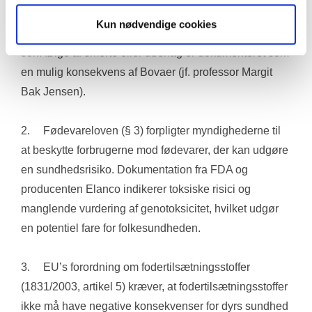
1.	Dyrevelfærdsloven (§ 1 og § 2) kræver, at dyr skal 
Kun nødvendige cookies
beskyttes mod unødig lidelse. Reduceret foderoptag 
som følge af smerte eller ubehag er dokumenteret som 
en mulig konsekvens af Bovaer (jf. professor Margit 
Bak Jensen).
2.	Fødevareloven (§ 3) forpligter myndighederne til 
at beskytte forbrugerne mod fødevarer, der kan udgøre 
en sundhedsrisiko. Dokumentation fra FDA og 
producenten Elanco indikerer toksiske risici og 
manglende vurdering af genotoksicitet, hvilket udgør 
en potentiel fare for folkesundheden.
3.	EU’s forordning om fodertilsætningsstoffer 
(1831/2003, artikel 5) kræver, at fodertilsætningsstoffer 
ikke må have negative konsekvenser for dyrs sundhed 