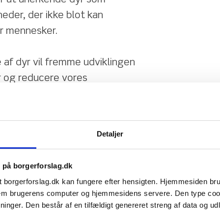
der, der ikke blot kan 
or mennesker.
af dyr vil fremme udviklingen 
r og reducere vores 
 der kræver dyremishandling. 
lart signal om, at vi som 
 ansvar overfor alle levende 
Detaljer
s på borgerforslag.dk
vning vil Danmark kunne tage 
t borgerforslag.dk kan fungere efter hensigten. Hjemmesiden b
onalt som et land, der værner om 
ellem brugerens computer og hjemmesidens servere. Den type co
ærd.
nger. Den består af en tilfældigt genereret streng af data og udlø