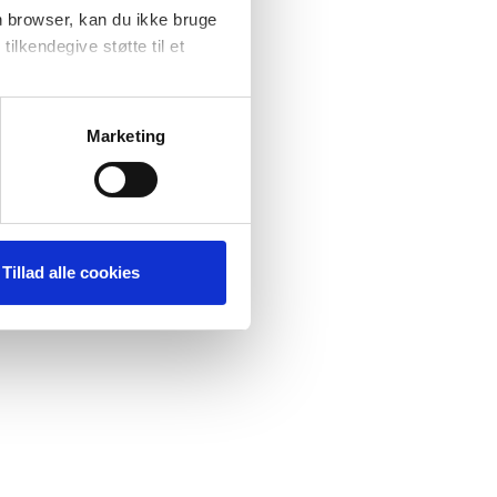
n browser, kan du ikke bruge
tilkendegive støtte til et
at forbedre
ere
Marketing
Tillad alle cookies