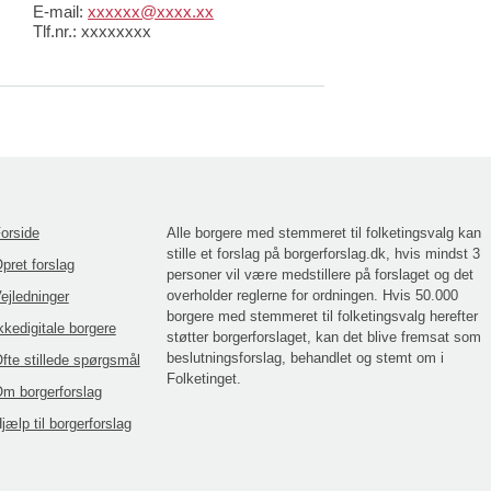
E-mail:
xxxxxx@xxxx.xx
Tlf.nr.: xxxxxxxx
orside
Alle borgere med stemmeret til folketingsvalg kan
stille et forslag på borgerforslag.dk, hvis mindst 3
pret forslag
personer vil være medstillere på forslaget og det
overholder reglerne for ordningen. Hvis 50.000
ejledninger
borgere med stemmeret til folketingsvalg herefter
kkedigitale borgere
støtter borgerforslaget, kan det blive fremsat som
beslutningsforslag, behandlet og stemt om i
fte stillede spørgsmål
Folketinget.
m borgerforslag
jælp til borgerforslag