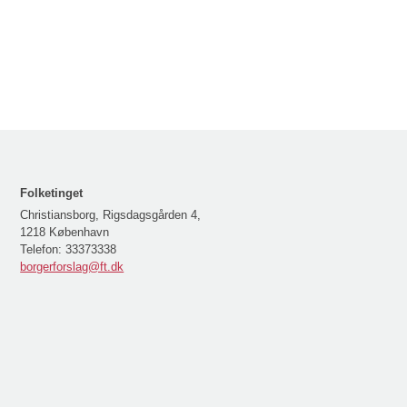
Folketinget
Christiansborg, Rigsdagsgården 4,
1218 København
Telefon:
33373338
borgerforslag@ft.dk