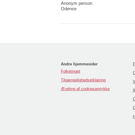
Anonym person
Odense
Andre hjemmesider
F
Folketinget
O
Tilgængelighedserklæring
V
Ændring af cookiesamtykke
I
O
O
H