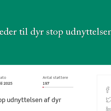
eder til dyr stop udnyttelse
dato
Antal støttere
uli 2025
197
top udnyttelsen af dyr