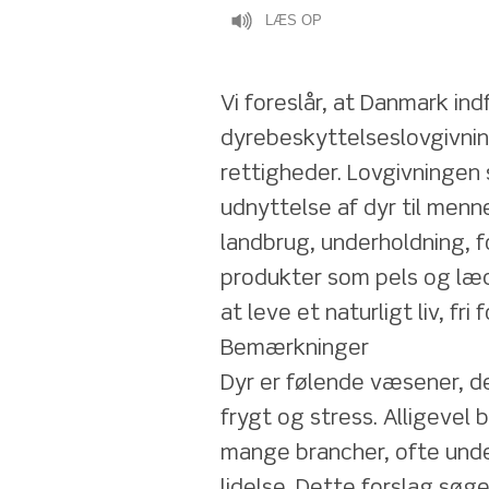
LÆS OP
Vi foreslår, at Danmark indf
dyrebeskyttelseslovgivning
rettigheder. Lovgivningen 
udnyttelse af dyr til menn
landbrug, underholdning, f
produkter som pels og læder
at leve et naturligt liv, fri
Bemærkninger
Dyr er følende væsener, d
frygt og stress. Alligevel 
mange brancher, ofte under
lidelse. Dette forslag søg