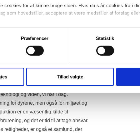
 cookies for at kunne bruge siden. Hvis du slår cookies fra i di
ssere den systematiske udnyttelse af dyr i 
lag som hovedstiller, acceptere at være medstiller af forslag eller 
ener, der kan opleve smerte og glæde, og 
t sikre, at deres grundlæggende 
cookies til at undersøge, hvordan hjemmesiden bliver anvendt for 
bliver millioner af dyr udsat for lidelse i 
gerne er anonymiserede og kan ikke henføres til navngivne brug
Præferencer
Statistik
rholdning, forskning og pelsproduktion. 
retning, hvor dyr ikke længere betragtes 
væsener med værdi i sig selv.
l menneskelige formål kan vi skabe et mere 
ies
Tillad valgte
vil også bidrage til udviklingen af 
forskning, landbrug og modeindustrien, 
eknologi og viden, vi har i dag.
ning for dyrene, men også for miljøet og 
ktion er en væsentlig kilde til 
urening, og det er tid til at tage ansvar. 
 rettigheder, er også et samfund, der 