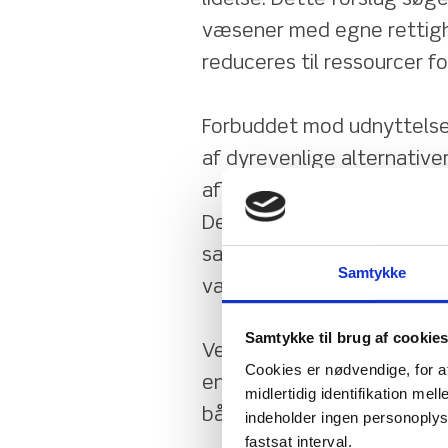
væsener med egne rettighe
reduceres til ressourcer f
Forbuddet mod udnyttelse 
af dyrevenlige alternative
afhængighed af produkter,
Det vil samtidig sende et k
samfund prioriterer etik og
Samtykke
væsener.
Samtykke til brug af cookie
Ved at indføre denne lovgi
Cookies er nødvendige, for a
en ledende rolle internati
midlertidig identifikation m
både dyrs og miljøets velf
indeholder ingen personoplysni
fastsat interval.