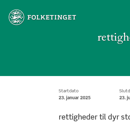
rettigh
Startdato
Slut
23. januar 2025
23. j
rettigheder til dyr s