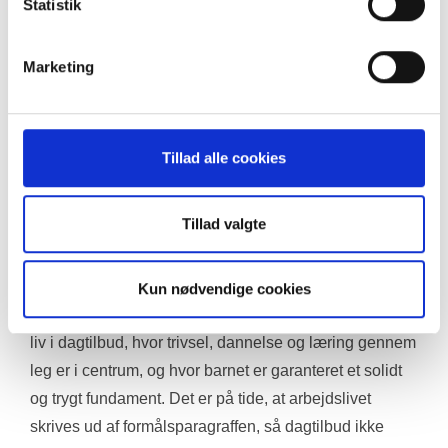
Statistik
ønsker (Dagtilbudsloven §1, stk. 2).
Formålsparagraffen siger imidlertid meget lidt om 
Marketing
barnets egen ret til, at dagtilbuddet skal sikre trivsel, 
læring, udvikling og dannelse gennem leg. Et godt 
børneliv kan ikke vente – og vi ved, at dagtilbuddet har 
Tillad alle cookies
afgørende betydning for barnets livskvalitet resten af 
livet. Barnets fremtid afhænger af det fundament, der 
Tillad valgte
lægges tidligt.
Vi ønsker, at formålsparagraffen i Dagtilbudsloven 
Kun nødvendige cookies
ændres, så den tager udgangspunkt i barnets ret til et 
liv i dagtilbud, hvor trivsel, dannelse og læring gennem 
leg er i centrum, og hvor barnet er garanteret et solidt 
og trygt fundament. Det er på tide, at arbejdslivet 
skrives ud af formålsparagraffen, så dagtilbud ikke 