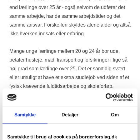
end lærlinge over 25 år - også selvom de udfører det 
samme arbejde, har de samme arbejdstider og det 
samme ansvar. Forskellen skyldes alene alder og altså 
ikke hverken indsats eller erfaring. 
Mange unge lærlinge mellem 20 og 24 år bor ude, 
betaler husleje, mad, transport og forsikringer i lige så 
høj grad som lærlinge over 25. Det er samtidig svært 
eller umuligt at have et ekstra studiejob ved siden af et 
fysisk krævende fuldtidsarbejde og skoleforløb. 
Resultatet er, at mange må leve meget stramt 
økonomisk eller helt fravælge en erhvervsuddannelse 
- ganske i strid mod regeringens ønske om flere 
Samtykke
Detaljer
Om
erhvervsuddannede. 
Samtykke til brug af cookies på borgerforslag.dk
Ordningen, som kaldes voksenlærlingeløn, blev indført 