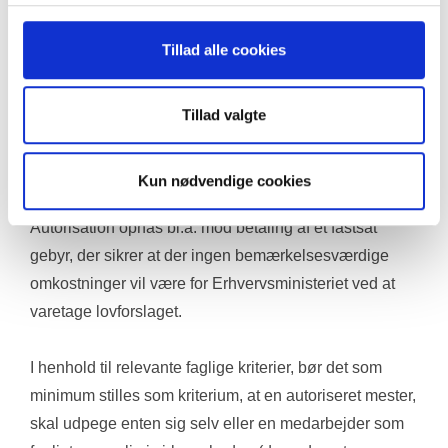
inddrages efter vurdering af den tildelende og 
sanktionerende myndighed. 
Tillad alle cookies
Den tildelende og sanktionerende myndighed hører 
Tillad valgte
under Erhvervsministeriets resort og den nærmere 
fastlæggelse heraf ligger uden for nærværende 
lovforslag at forholde sig til yderligere.
Kun nødvendige cookies
Autorisation opnås bl.a. mod betaling af et fastsat 
gebyr, der sikrer at der ingen bemærkelsesværdige 
omkostninger vil være for Erhvervsministeriet ved at 
varetage lovforslaget. 
I henhold til relevante faglige kriterier, bør det som 
minimum stilles som kriterium, at en autoriseret mester, 
skal udpege enten sig selv eller en medarbejder som 