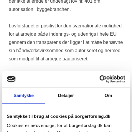
der ikke allerede er underlagt lov nr. 401 om 
autorisation i byggebranchen. 
Lovforslaget er positivt for den tværnationale mulighed 
for at arbejde både indenrigs- og udenrigs i hele EU 
gennem den transparens der ligger i at måtte benævne 
sin håndværksvirksomhed som autoriseret og hermed 
som modpol til at arbejde uautoriseret.
Dette giver samtidig medarbejdere med ønske om 
ansættelse hos en autoriseret mester en direkte 
mærkning at benchmarke på hvilket i særdeleshed 
Samtykke
Detaljer
Om
støtter konkurrencen og det private erhvervslivs vækst 
samt sikrer en byggebrance der skubbes mod en langt 
Samtykke til brug af cookies på borgerforslag.dk
højere kvalitet med større sikkerhed, mindre sjusk og 
endegyldig monetær fordel i at være fagligt uddannet, 
Cookies er nødvendige, for at borgerforslag.dk kan