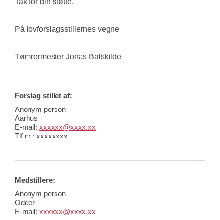
Tak for din støtte. 
På lovforslagsstillernes vegne
Tømrermester Jonas Balskilde
Forslag stillet af:
Anonym person
Aarhus
E-mail:
xxxxxx@xxxx.xx
Tlf.nr.:
xxxxxxxx
Medstillere:
Anonym person
Odder
E-mail:
xxxxxx@xxxx.xx