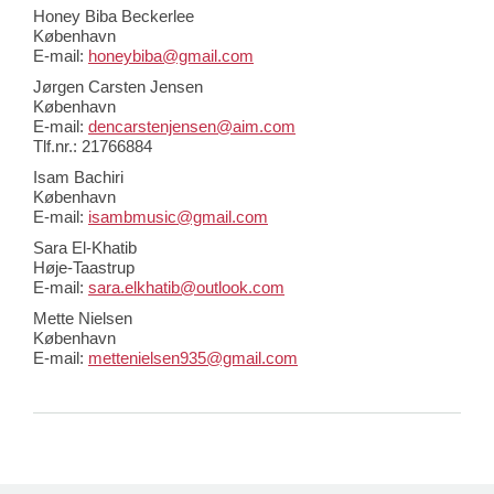
Honey Biba Beckerlee
København
E-mail:
honeybiba@gmail.com
Jørgen Carsten Jensen
København
E-mail:
dencarstenjensen@aim.com
Tlf.nr.: 21766884
Isam Bachiri
København
E-mail:
isambmusic@gmail.com
Sara El-Khatib
Høje-Taastrup
E-mail:
sara.elkhatib@outlook.com
Mette Nielsen
København
E-mail:
mettenielsen935@gmail.com