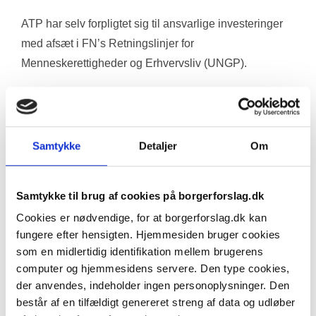
ATP har selv forpligtet sig til ansvarlige investeringer 
med afsæt i FN’s Retningslinjer for 
Menneskerettigheder og Erhvervsliv (UNGP).
Alligevel investerer ATP i virksomheder, der leverer 
våben eller våbendele, der anvendes i væbnede 
konflikter, hvor FN og internationale 
Samtykke
Detaljer
Om
menneskerettighedsorganisationer advarer om 
alvorlige overgreb mod civile.
Samtykke til brug af cookies på borgerforslag.dk
Cookies er nødvendige, for at borgerforslag.dk kan
ATP har eksempelvis investeret et etcifret 
fungere efter hensigten. Hjemmesiden bruger cookies
milliardbeløb i Terma, Danmarks største 
som en midlertidig identifikation mellem brugerens
forsvarsvirksomhed, som leverer våbendele til 
computer og hjemmesidens servere. Den type cookies,
israelske F-35-kampfly, der spiller en central rolle i 
der anvendes, indeholder ingen personoplysninger. Den
bombardementerne af Gaza, hvor FN gentagne gange 
består af en tilfældigt genereret streng af data og udløber