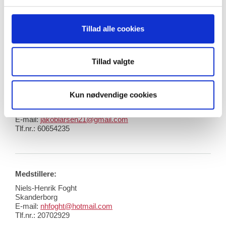
bør hastighedsbegrænsningen lægges på vej/sti for 
elcykler i stedet.
Tillad alle cookies
Derfor foreslår jeg en forenkling af bekendtgørelsen 
om elcyklers indretning.
Tillad valgte
Forslag stillet af:
Kun nødvendige cookies
Jakob Vive Jensen
Aarhus
E-mail:
jakoblarsen21@gmail.com
Tlf.nr.:
60654235
Medstillere:
Niels-Henrik Foght
Skanderborg
E-mail:
nhfoght@hotmail.com
Tlf.nr.: 20702929