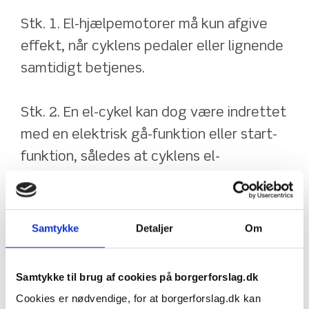
Stk. 1. El-hjælpemotorer må kun afgive 
effekt, når cyklens pedaler eller lignende 
samtidigt betjenes.
Stk. 2. En el-cykel kan dog være indrettet 
med en elektrisk gå-funktion eller start-
funktion, således at cyklens el-
hjælpemotor kan afgive effekt ved 
hastigheder på 6 km/t(gå-funktion), eller 
op til 25 km/t(start-hjælp), når en 
Samtykke
Detaljer
Om
elektrisk kontakt, f.eks. trykknap eller 
drejehåndtag monteret på styret, 
Samtykke til brug af cookies på borgerforslag.dk
påvirkes manuelt af føreren. El-
Cookies er nødvendige, for at borgerforslag.dk kan