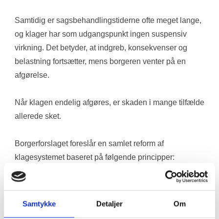
Samtidig er sagsbehandlingstiderne ofte meget lange, 
og klager har som udgangspunkt ingen suspensiv 
virkning. Det betyder, at indgreb, konsekvenser og 
belastning fortsætter, mens borgeren venter på en 
afgørelse.
Når klagen endelig afgøres, er skaden i mange tilfælde 
allerede sket.
Borgerforslaget foreslår en samlet reform af 
klagesystemet baseret på følgende principper:
1. Reel uafhængighed
Klager over myndigheders og forvaltningens 
afgørelser må ikke behandles af instanser, der 
Samtykke
Detaljer
Om
organisatorisk eller funktionelt er en del af samme 