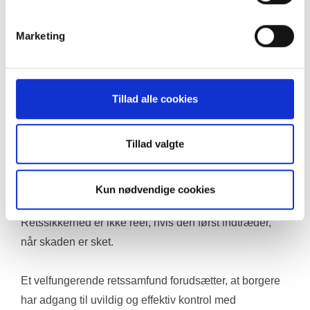
til fuld prøvelse.
Marketing
4. Bindende og korte tidsfrister
Klagebehandling skal ske inden for faste og bindende 
tidsfrister, så borgeren ikke efterlades i uvished i 
Tillad alle cookies
måneder eller år, mens indgreb fortsætter.
Tillad valgte
5. Suspensiv virkning ved alvorlige indgreb
Klager over alvorlige indgreb i borgerens rettigheder 
bør som udgangspunkt have suspensiv virkning, 
Kun nødvendige cookies
medmindre tungtvejende samfundshensyn taler imod. 
Retssikkerhed er ikke reel, hvis den først indtræder, 
når skaden er sket.
Et velfungerende retssamfund forudsætter, at borgere 
har adgang til uvildig og effektiv kontrol med 