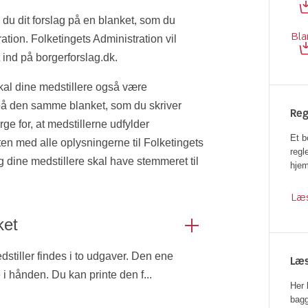
r du dit forslag på en blanket, som du
Bla
ation. Folketingets Administration vil
t ind på borgerforslag.dk.
 skal dine medstillere også være
 på den samme blanket, som du skriver
Reg
rge for, at medstillerne udfylder
Et b
ten med alle oplysningerne til Folketingets
regle
g dine medstillere skal have stemmeret til
hje
Læ
ket
edstiller findes i to udgaver. Den ene
Læs
 i hånden. Du kan printe den f...
Her 
bagg