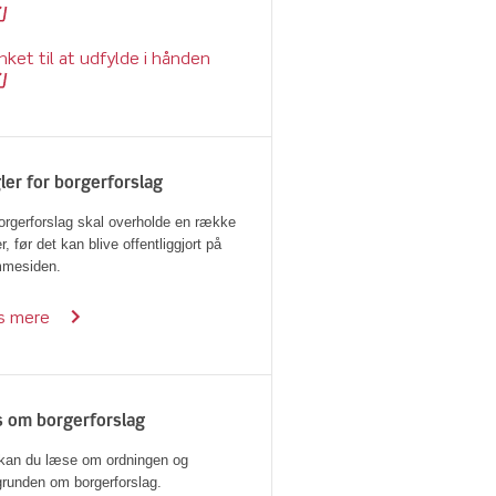
nket til at udfylde i hånden
ler for borgerforslag
orgerforslag skal overholde en række
r, før det kan blive offentliggjort på
mmesiden.
s mere
 om borgerforslag
kan du læse om ordningen og
runden om borgerforslag.