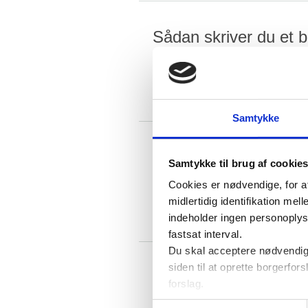
Sådan skriver du et b
1. Titel
For det første skal dit forslag h
tegn inkl. mellemrum. Titlen er ov
Samtykke
Blanketten sendes til
Samtykke til brug af cookie
Cookies er nødvendige, for a
Blanketten sendes samlet med p
midlertidig identifikation m
indeholder ingen personoplysni
Christiansborg, Folketinget
fastsat interval.
Att: Borgerforslag
Du skal acceptere nødvendige
siden til at oprette borgerfors
Folketingets Adminis
Rigsdagsgåden 4
forslag.
blanketten
Folketinget bruger statistik 
1218 København K.
Samtykkevalg