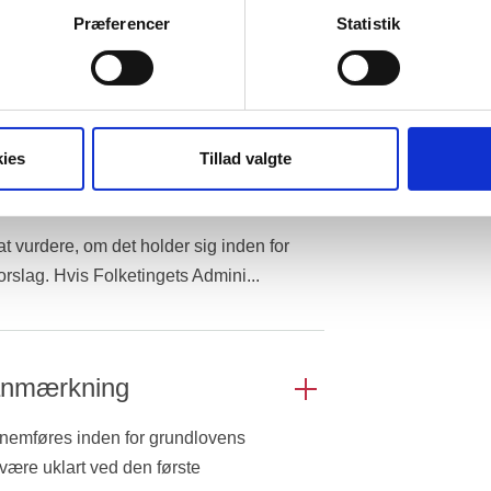
gerne er anonymiserede og kan ikke henføres til navngivne brug
Præferencer
Statistik
ollerer, at der er mindst 3 medstillere
 Det Centrale Personregister (CPR), at
temmeret til folketingsvalg. Herefter
ation borgerforslaget og de
gå, til borgerforslag.dk.
ies
Tillad valgte
tration gennemgår
t vurdere, om det holder sig inden for
orslag. Hvis Folketingets Admini...
 anmærkning
nnemføres inden for grundlovens
 være uklart ved den første