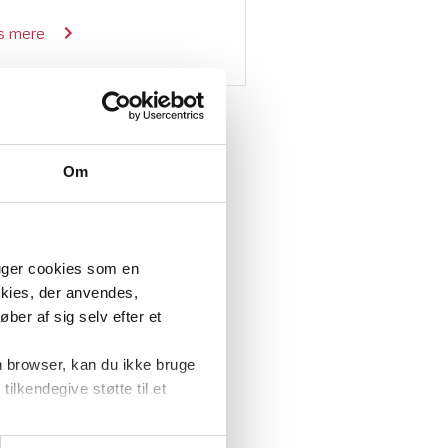
s mere
Om
ruger cookies som en
okies, der anvendes,
ber af sig selv efter et
n browser, kan du ikke bruge
tilkendegive støtte til et
at forbedre