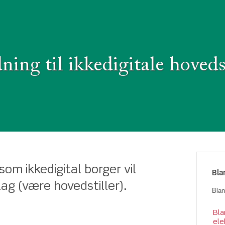
ning til ikkedigitale hoveds
som ikkedigital borger vil
Bla
ag (være hovedstiller).
Blan
Bla
ele