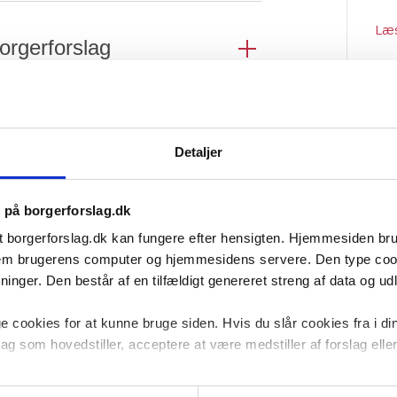
Læ
orgerforslag
ave en titel, som må bestå af højst 140
erskriften på dit fo...
Detaljer
 Folketinget
s på borgerforslag.dk
t borgerforslag.dk kan fungere efter hensigten. Hjemmesiden b
osten til
ellem brugerens computer og hjemmesidens servere. Den type co
nger. Den består af en tilfældigt genereret streng af data og udlø
 cookies for at kunne bruge siden. Hvis du slår cookies fra i di
lag som hovedstiller, acceptere at være medstiller af forslag eller 
tration modtager
cookies til at undersøge, hvordan hjemmesiden bliver anvendt for 