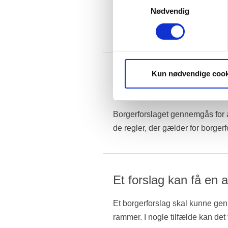
brugervenligheden. Oplysnin
Nødvendig
Folketingets Administration kontr
Husk at tjekke...
og tjekker manuelt ved opslag i
medstillere og hovedstiller har s
indtaster Folketingets administr
kontaktoplysninger, der skal frem
Kun nødvendige cook
Folketingets Adminis
forslaget
Borgerforslaget gennemgås for a
de regler, der gælder for borgerf
Et forslag kan få en
Et borgerforslag skal kunne ge
rammer. I nogle tilfælde kan det